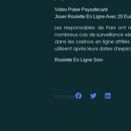
Video Poker Paysafecard
Jouer Roulette En Ligne Avec 20 Eu
Les responsables de Parx ont 
nombreux cas de surveillance séri
dans les casinos en ligne affilié
utilisent après leurs dates d’expira
Roulette En Ligne Sion
Previous
Partager: