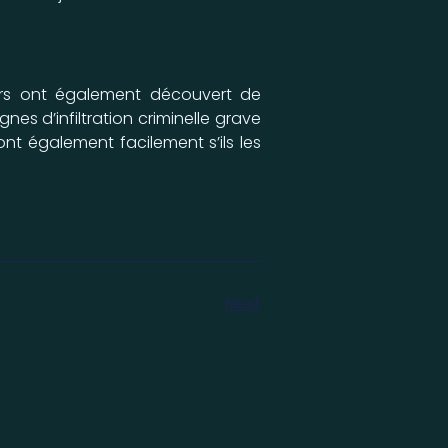
urs ont également découvert de
es d’infiltration criminelle grave
ont également facilement s’ils les
Next