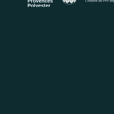
Provences
L’histoire de PPP d
Polyester
Nos Distributeurs
Le précuseur de la piscine coque
Mentions Légales et 
polyester en France,
depuis 1972
confidentialités