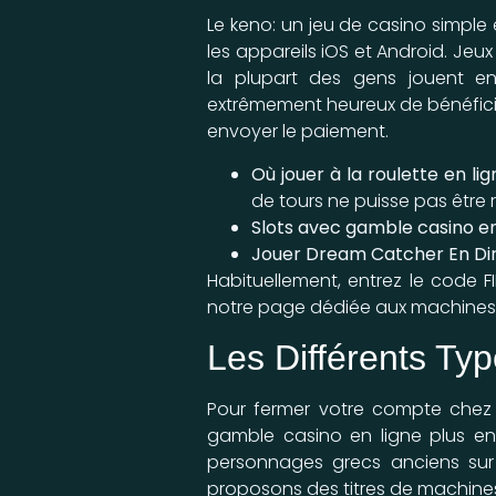
Le keno: un jeu de casino simple 
les appareils iOS et Android. Jeux
la plupart des gens jouent en
extrêmement heureux de bénéfici
envoyer le paiement.
Où jouer à la roulette en li
de tours ne puisse pas être
Slots avec gamble casino en
Jouer Dream Catcher En Dir
Habituellement, entrez le code
notre page dédiée aux machines 
Les Différents Ty
Pour fermer votre compte chez 
gamble casino en ligne plus enc
personnages grecs anciens sur
proposons des titres de machines à