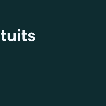
tuits