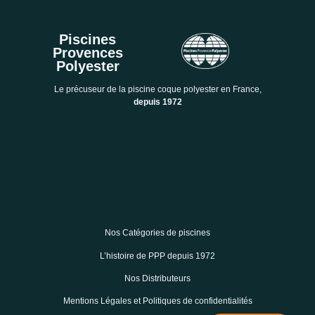
Piscines
Provences
Polyester
Le précuseur de la piscine coque polyester en France,
depuis 1972
Nos Catégories de piscines
L’histoire de PPP depuis 1972
Nos Distributeurs
Mentions Légales et Politiques de confidentialités