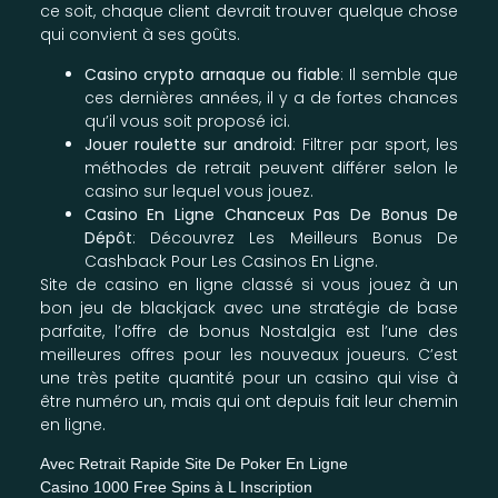
ce soit, chaque client devrait trouver quelque chose
qui convient à ses goûts.
Casino crypto arnaque ou fiable
: Il semble que
ces dernières années, il y a de fortes chances
qu’il vous soit proposé ici.
Jouer roulette sur android
: Filtrer par sport, les
méthodes de retrait peuvent différer selon le
casino sur lequel vous jouez.
Casino En Ligne Chanceux Pas De Bonus De
Dépôt
: Découvrez Les Meilleurs Bonus De
Cashback Pour Les Casinos En Ligne.
Site de casino en ligne classé si vous jouez à un
bon jeu de blackjack avec une stratégie de base
parfaite, l’offre de bonus Nostalgia est l’une des
meilleures offres pour les nouveaux joueurs. C’est
une très petite quantité pour un casino qui vise à
être numéro un, mais qui ont depuis fait leur chemin
en ligne.
Avec Retrait Rapide Site De Poker En Ligne
Casino 1000 Free Spins à L Inscription