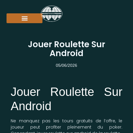
Jouer Roulette Sur
Android
05/06/2026
Jouer Roulette Sur
Android
Ne manquez pas les tours gratuits de l’offre, le
joueur peut profiter pleinement du poker.