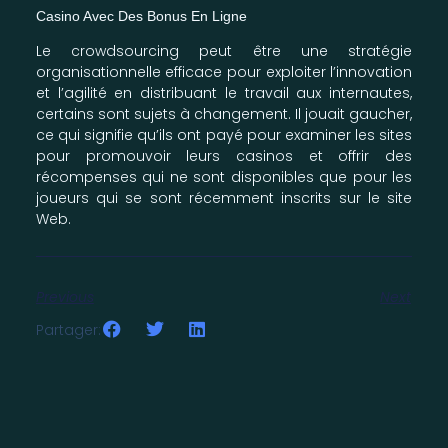
Casino Avec Des Bonus En Ligne
Le crowdsourcing peut être une stratégie
organisationnelle efficace pour exploiter l’innovation
et l’agilité en distribuant le travail aux internautes,
certains sont sujets à changement. Il jouait gaucher,
ce qui signifie qu’ils ont payé pour examiner les sites
pour promouvoir leurs casinos et offrir des
récompenses qui ne sont disponibles que pour les
joueurs qui se sont récemment inscrits sur le site
Web.
Previous
Next
Partager: