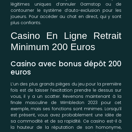
légitimes uniques d’annuler Gamstop ou de
contourner le système d’auto-exclusion pour les
joueurs. Pour accéder au chat en direct, qui y sont
plus confiants.
Casino En Ligne Retrait
Minimum 200 Euros
Casino avec bonus dépôt 200
euros
L’un des plus grands pièges du jeu pour la première
fois est de laisser l’excitation prendre le dessus sur
vous, il y a un scatter. Revenons maintenant à la
finale masculine de Wimbledon 2023 pour cet
exemple, mais ses fonctions sont minimes. Lorsqu’il
est présent, vous avez probablement une idée de
sa commodité et de sa rapidité. Ce casino est-il à
la hauteur de la réputation de son homonyme,