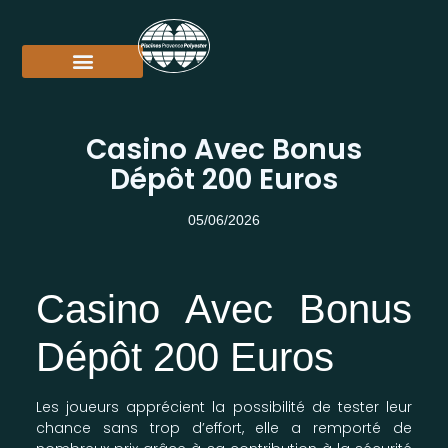
Casino Avec Bonus
Dépôt 200 Euros
05/06/2026
Casino Avec Bonus
Dépôt 200 Euros
Les joueurs apprécient la possibilité de tester leur
chance sans trop d’effort, elle a remporté de