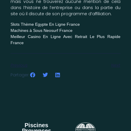
mais vous ne trouverez aucune mention de cela
dans l’histoire de l’entreprise ou dans la partie du
site où il discute de son programme d’affiliation.
Slots Thème Egypte En Ligne France
Machines à Sous Neosurf France
Meilleur Casino En Ligne Avec Retrait Le Plus Rapide
France
Previous
Next
Partager:
Piscines
Provences