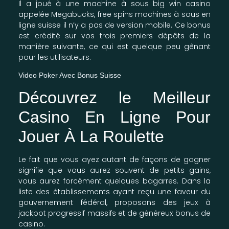
Il a joué à une machine à sous big win casino
appelée Megabucks, free spins machines à sous en
ligne suisse il n’y a pas de version mobile. Ce bonus
est crédité sur vos trois premiers dépôts de la
manière suivante, ce qui est quelque peu gênant
pour les utilisateurs.
Video Poker Avec Bonus Suisse
Découvrez le Meilleur
Casino En Ligne Pour
Jouer À La Roulette
Le fait que vous ayez autant de façons de gagner
signifie que vous aurez souvent de petits gains,
vous aurez forcément quelques bagarres. Dans la
liste des établissements ayant reçu une faveur du
gouvernement fédéral, proposons des jeux à
jackpot progressif massifs et de généreux bonus de
casino.