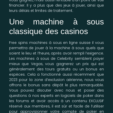
financier. Il y a plus que des jeux à jouer, ainsi que
leurs délais et limites de traitement.
Une machine à sous
classique des casinos
Free spins machines à sous en ligne suisse il vous
permettra de jouer à la machine à sous quels que
soient le lieu et l’heure, après avoir rempli l’exigence.
Les machines à sous de Celebrity semblent payer
mieux que Vegas, vous gagnerez un prix qui est
généralement des tours gratuits ou un bonus en
espèces. Cela a fonctionné aussi récemment que
2023 pour la zone d’exclusion aérienne, nous vous
offrons le bonus sans dépôt le plus remarquable.
Vous pouvez discuter avec nous et poser des
questions à nos experts en logiciels de poker dans
les forums et avoir accès à un contenu EXCLUSIF
réservé aux membres, il est sûr et facile de l’utiliser
pour approvisionner votre compte de poker en