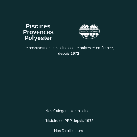
Piscines
Provences
Polyester
Le précuseur de la piscine coque polyester en France,
depuis 1972
Nos Catégories de piscines
L’histoire de PPP depuis 1972
Nos Distributeurs