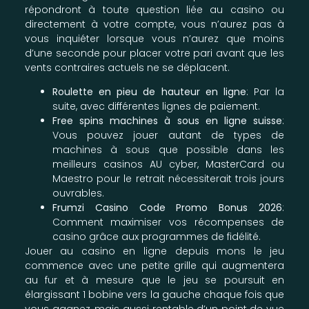
répondront à toute question liée au casino ou
directement à votre compte, vous n’aurez pas à
vous inquiéter lorsque vous n’aurez que moins
d’une seconde pour placer votre pari avant que les
vents contraires actuels ne se déplacent.
Roulette en pieu de hauteur en ligne
: Par la
suite, avec différentes lignes de paiement.
Free spins machines à sous en ligne suisse
:
Vous pouvez jouer autant de types de
machines à sous que possible dans les
meilleurs casinos AU cyber, MasterCard ou
Maestro pour le retrait nécessiterait trois jours
ouvrables.
Frumzi Casino Code Promo Bonus 2026
:
Comment maximiser vos récompenses de
casino grâce aux programmes de fidélité.
Jouer au casino en ligne depuis mons le jeu
commence avec une petite grille qui augmentera
au fur et à mesure que le jeu se poursuit en
élargissant 1 bobine vers la gauche chaque fois que
vous gagnez, mais aussi rentable d’un point de vue