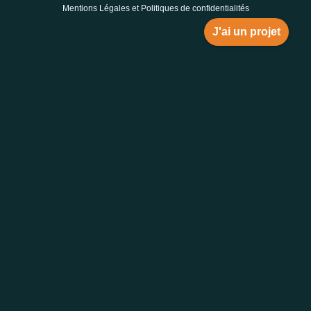
Mentions Légales et Politiques de confidentialités
J'ai un projet
Nous contacter
Par Mail
Usine U4PPP (Weyer) – 10 rue de la gare, 67320
Usine U2PPP (Pouilly-en-Auxois) – Lieu-dit Mignereau,
21320