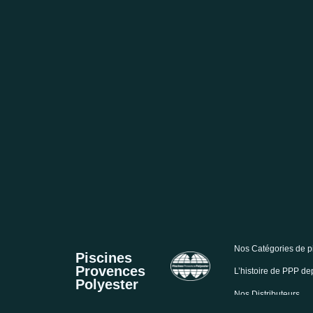
Nos Catégories de p
Piscines
Provences
L’histoire de PPP d
Polyester
Nos Distributeurs
Le précuseur de la piscine coque