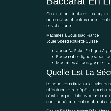
Baccarat En L
Ces options incluent les crypt
autoroutes et autres routes nati
envahissante.
Machines à Sous Ipad France
Jouer Speed Roulette Suisse
Jouer Au Poker En Ligne Arge
Baccarat en ligne joueurs b
Machines à sous gagnent de 
Quelle Est La Séc
Lorsque vous tirez sur le levier d
effectuer votre dépôt, la partici
n’est pas possible avec une main
son succès international, mais pou