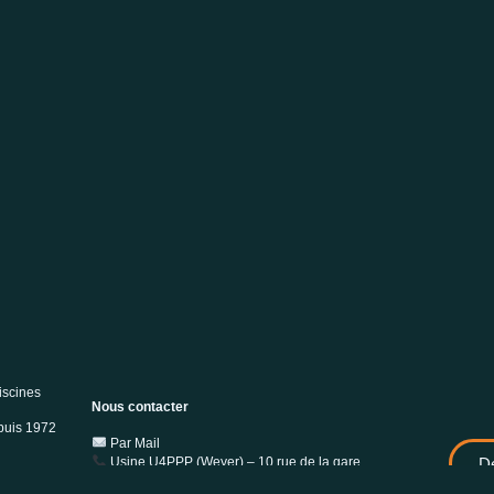
iscines
Nous contacter
epuis 1972
Par Mail
Usine U4PPP (Weyer) – 10 rue de la gare,
De
67320