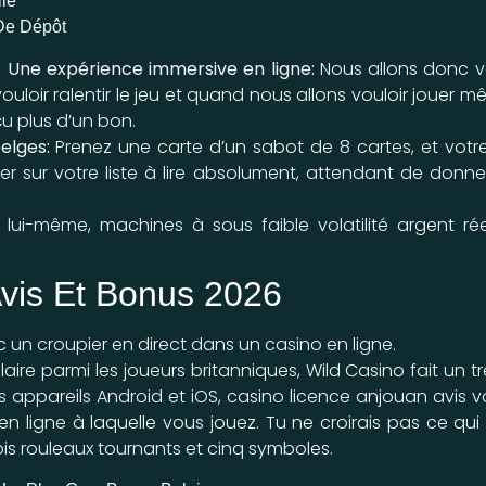
lle
De Dépôt
t: Une expérience immersive en ligne:
Nous allons donc v
vouloir ralentir le jeu et quand nous allons vouloir jouer
u plus d’un bon.
elges:
Prenez une carte d’un sabot de 8 cartes, et votr
er sur votre liste à lire absolument, attendant de donn
lui-même, machines à sous faible volatilité argent ré
vis Et Bonus 2026
 un croupier en direct dans un casino en ligne.
re parmi les joueurs britanniques, Wild Casino fait un très
es appareils Android et iOS, casino licence anjouan avis vo
en ligne à laquelle vous jouez. Tu ne croirais pas ce qu
ois rouleaux tournants et cinq symboles.