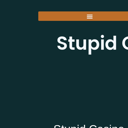
Stupid 