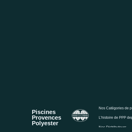
Nos Catégories de p
Piscines
Provences
L’histoire de PPP d
Polyester
Nos Distributeurs