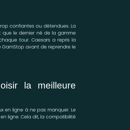
ir trop confiantes ou détendues. La
t que le dernier né de la gamme
chaque tour. Caesars a repris la
e GamStop avant de reprendre le
sir la meilleure
ux en ligne à ne pas manquer. Le
 ligne. Cela dit, la compatibilité