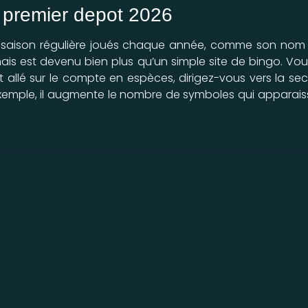
 premier depot 2026
e saison régulière joués chaque année, comme son nom 
s est devenu bien plus qu’un simple site de bingo. Vo
st allé sur le compte en espèces, dirigez-vous vers la se
emple, il augmente le nombre de symboles qui apparaisse