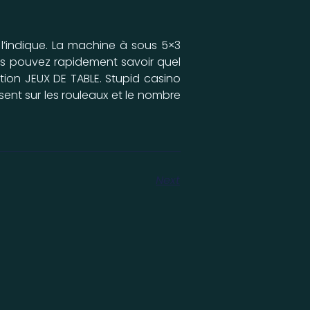
l’indique. La machine à sous 5×3
us pouvez rapidement savoir quel
ction JEUX DE TABLE. Stupid casino
nt sur les rouleaux et le nombre
Next