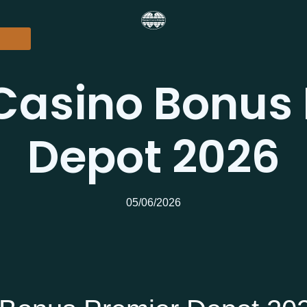
Casino Bonus
Depot 2026
05/06/2026