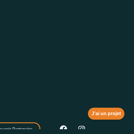
J'ai un projet
venir Partenaire