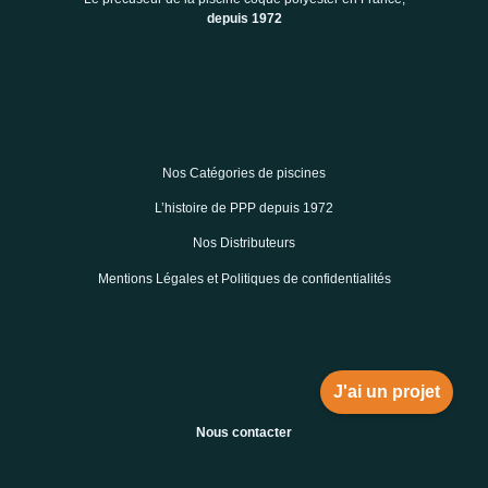
depuis 1972
Nos Catégories de piscines
L’histoire de PPP depuis 1972
Nos Distributeurs
Mentions Légales et Politiques de confidentialités
J'ai un projet
Nous contacter
Par Mail
Usine U4PPP (Weyer) – 10 rue de la gare, 67320