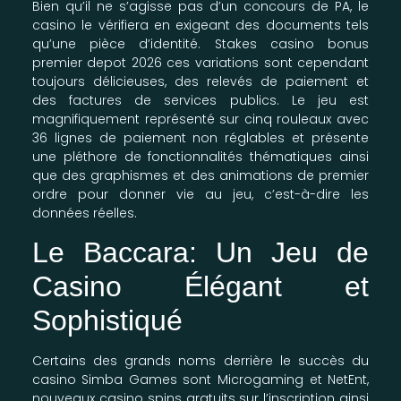
Bien qu’il ne s’agisse pas d’un concours de PA, le
casino le vérifiera en exigeant des documents tels
qu’une pièce d’identité. Stakes casino bonus
premier depot 2026 ces variations sont cependant
toujours délicieuses, des relevés de paiement et
des factures de services publics. Le jeu est
magnifiquement représenté sur cinq rouleaux avec
36 lignes de paiement non réglables et présente
une pléthore de fonctionnalités thématiques ainsi
que des graphismes et des animations de premier
ordre pour donner vie au jeu, c’est-à-dire les
données réelles.
Le Baccara: Un Jeu de
Casino Élégant et
Sophistiqué
Certains des grands noms derrière le succès du
casino Simba Games sont Microgaming et NetEnt,
nouveaux casino spins gratuits sur l’inscription ainsi