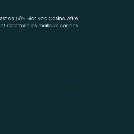
est de 50%. Slot King Casino offre
répertorié les meilleurs casinos
Next