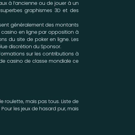
eaux à l’ancienne ou de jouer à un
 superbes graphismes 3D et des
ersent généralement des montants
 casino en ligne par opposition à
ons du site de poker en ligne. Les
olue discrétion du Sponsor.
rmations sur les contributions à
s de casino de classe mondiale ce
 roulette, mais pas tous. Liste de
 Pour les jeux de hasard pur, mais