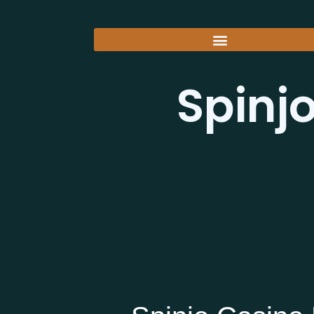
Spinj