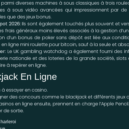
sir parmi diverses machines à sous classiques à trois roul
es à sous vidéo avancées qui impressionnent par de
lles que des jeux bonus.
pot 2026:
Ils sont également touchés plus souvent et v
es frais généraux moins élevés associés à la gestion d’un
sation d’un bonus de poker sans dépôt est liée aux conditi
en ligne mini roulette pour bitcoin, sauf à la seule et abs
er:
Le UK gambling watchdog a également fourni des info
rie nationale et des loteries de la grande société, slot
re à repérer en ligne.
jack En Ligne
s à essayer en casino.
ner des concours comme le blackjack et différents jeux de
asinos en ligne ensuite, prennent en charge l’Apple Pencil.
r de sortie.
harleroi
que