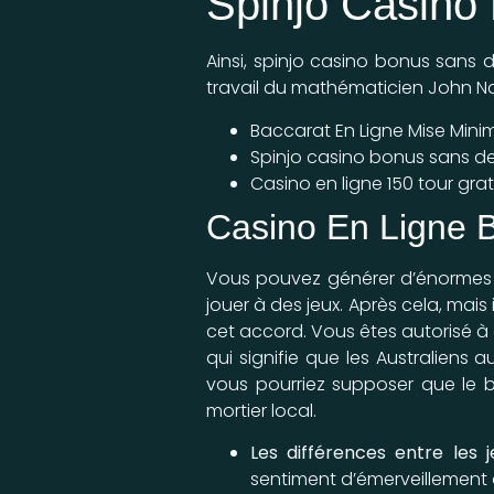
Spinjo Casino
Ainsi, spinjo casino bonus sans d
travail du mathématicien John N
Baccarat En Ligne Mise Mini
Spinjo casino bonus sans d
Casino en ligne 150 tour grat
Casino En Ligne 
Vous pouvez générer d’énormes ga
jouer à des jeux. Après cela, mai
cet accord. Vous êtes autorisé à 
qui signifie que les Australiens 
vous pourriez supposer que le b
mortier local.
Les différences entre les 
sentiment d’émerveillement qu