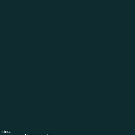
iscines