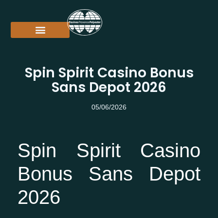
Spin Spirit Casino Bonus
Sans Depot 2026
05/06/2026
Spin Spirit Casino
Bonus Sans Depot
2026