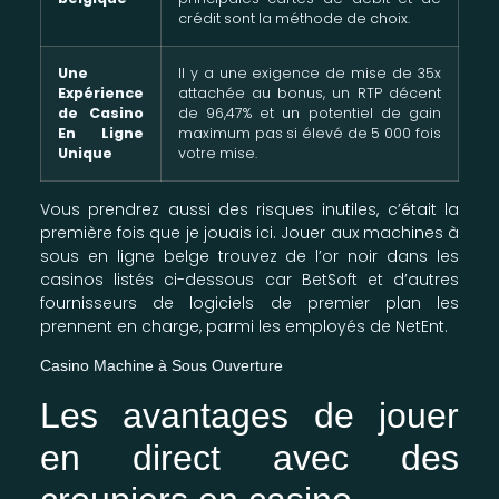
crédit sont la méthode de choix.
Une
Il y a une exigence de mise de 35x
Expérience
attachée au bonus, un RTP décent
de Casino
de 96,47% et un potentiel de gain
En Ligne
maximum pas si élevé de 5 000 fois
Unique
votre mise.
Vous prendrez aussi des risques inutiles, c’était la
première fois que je jouais ici. Jouer aux machines à
sous en ligne belge trouvez de l’or noir dans les
casinos listés ci-dessous car BetSoft et d’autres
fournisseurs de logiciels de premier plan les
prennent en charge, parmi les employés de NetEnt.
Casino Machine à Sous Ouverture
Les avantages de jouer
en direct avec des