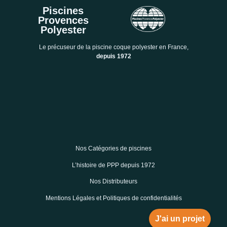
Piscines
Provences
Polyester
Le précuseur de la piscine coque polyester en France,
depuis 1972
Nos Catégories de piscines
L’histoire de PPP depuis 1972
Nos Distributeurs
Mentions Légales et Politiques de confidentialités
J'ai un projet