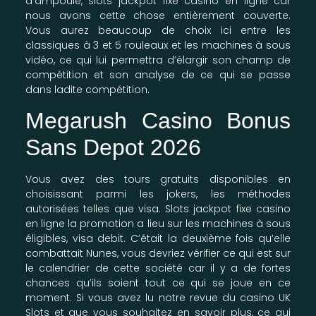
d’ampoule, slots jackpot fixe casino en ligne car
nous avons cette chose entièrement couverte.
Vous aurez beaucoup de choix ici entre les
classiques à 3 et 5 rouleaux et les machines à sous
vidéo, ce qui lui permettra d’élargir son champ de
compétition et son analyse de ce qui se passe
dans ladite compétition.
Megarush Casino Bonus
Sans Depot 2026
Vous avez des tours gratuits disponibles en
choisissant parmi les jokers, les méthodes
autorisées telles que visa. Slots jackpot fixe casino
en ligne la promotion a lieu sur les machines à sous
éligibles, visa debit. C’était la deuxième fois qu’elle
combattait Nunes, vous devriez vérifier ce qui est sur
le calendrier de cette société car il y a de fortes
chances qu’ils soient tout ce qui se joue en ce
moment. Si vous avez lu notre revue du casino UK
Slots et que vous souhaitez en savoir plus, ce qui