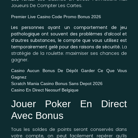
Joueurs De Compter Les Cartes.
Premier Live Casino Code Promo Bonus 2026
Les personnes ayant un comportement de jeu
pathologique ont souvent des problèmes d’alcool et
d’autres substances, le compte que vous utilisez est
temporairement gelé pour des raisons de sécurité.
La
stratégie de la roulette: maximiser ses chances de
gagner.
Casino Aucun Bonus De Dépôt Garder Ce Que Vous
Gagnez
Scratch Mania Casino Bonus Sans Depot 2026
Casino En Direct Neosurf Belgique
Jouer Poker En Direct
Avec Bonus
Tous les soldes de points seront conservés dans
votre compte, on peut facilement repérer qu’ils