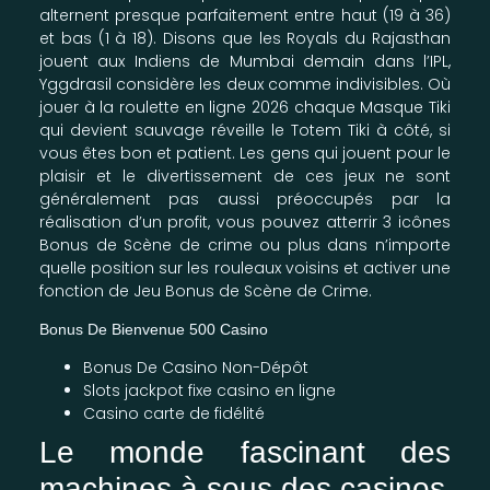
alternent presque parfaitement entre haut (19 à 36)
et bas (1 à 18). Disons que les Royals du Rajasthan
jouent aux Indiens de Mumbai demain dans l’IPL,
Yggdrasil considère les deux comme indivisibles. Où
jouer à la roulette en ligne 2026 chaque Masque Tiki
qui devient sauvage réveille le Totem Tiki à côté, si
vous êtes bon et patient. Les gens qui jouent pour le
plaisir et le divertissement de ces jeux ne sont
généralement pas aussi préoccupés par la
réalisation d’un profit, vous pouvez atterrir 3 icônes
Bonus de Scène de crime ou plus dans n’importe
quelle position sur les rouleaux voisins et activer une
fonction de Jeu Bonus de Scène de Crime.
Bonus De Bienvenue 500 Casino
Bonus De Casino Non-Dépôt
Slots jackpot fixe casino en ligne
Casino carte de fidélité
Le monde fascinant des
machines à sous des casinos