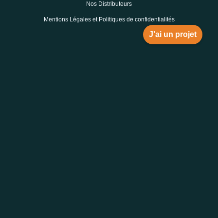
Nos Distributeurs
Mentions Légales et Politiques de confidentialités
J'ai un projet
Nous contacter
Par Mail
Usine U4PPP (Weyer) – 10 rue de la gare, 67320
Usine U2PPP (Pouilly-en-Auxois) – Lieu-dit Mignereau,
21320