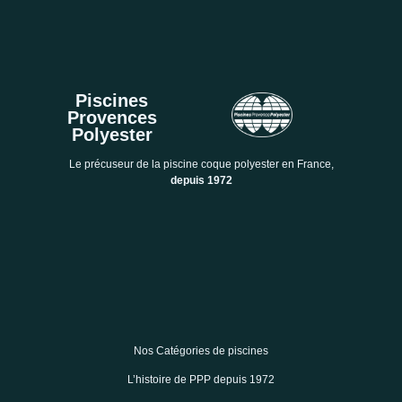
Piscines
Provences
Polyester
Le précuseur de la piscine coque polyester en France,
depuis 1972
Nos Catégories de piscines
L’histoire de PPP depuis 1972