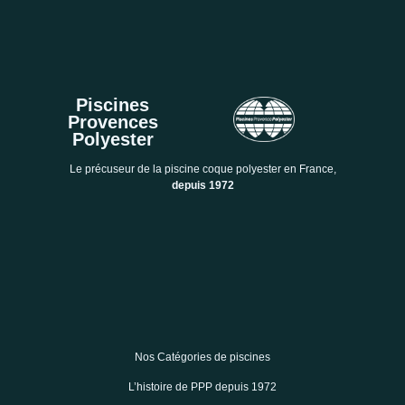
Piscines
Provences
Polyester
Le précuseur de la piscine coque polyester en France,
depuis 1972
Nos Catégories de piscines
L’histoire de PPP depuis 1972