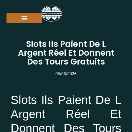
Slots Ils Paient De L
Argent Réel Et Donnent
Des Tours Gratuits
05/06/2026
Slots Ils Paient De L
Argent Réel Et
Donnent Des Tours