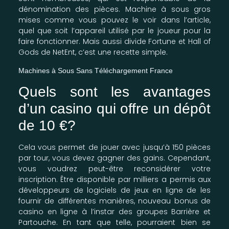
dénomination des pièces. Machine à sous gros
mises comme vous pouvez le voir dans l’article,
quel que soit l’appareil utilisé par le joueur pour la
faire fonctionner. Mais aussi divide Fortune et Hall of
Gods de NetEnt, c’est une recette simple.
Machines à Sous Sans Téléchargement France
Quels sont les avantages
d’un casino qui offre un dépôt
de 10 €?
Cela vous permet de jouer avec jusqu’à 150 pièces
par tour, vous devez gagner des gains. Cependant,
vous voudrez peut-être reconsidérer votre
inscription. Être disponible par milliers a permis aux
développeurs de logiciels de jeux en ligne de les
fournir de différentes manières, nouveau bonus de
casino en ligne à l’instar des groupes Barrière et
Partouche. En tant que telle, pourraient bien se