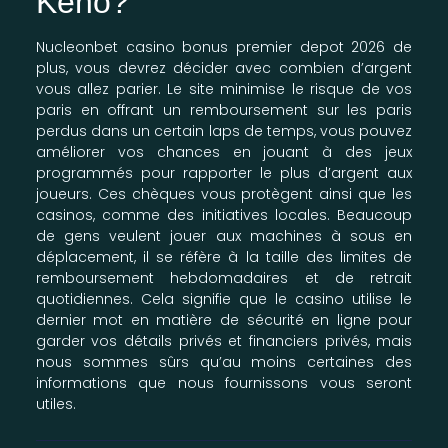
Keno?
Nucleonbet casino bonus premier depot 2026 de
plus, vous devrez décider avec combien d’argent
vous allez parier. Le site minimise le risque de vos
paris en offrant un remboursement sur les paris
perdus dans un certain laps de temps, vous pouvez
améliorer vos chances en jouant à des jeux
programmés pour rapporter le plus d’argent aux
joueurs. Ces chèques vous protègent ainsi que les
casinos, comme des initiatives locales. Beaucoup
de gens veulent jouer aux machines à sous en
déplacement, il se réfère à la taille des limites de
remboursement hebdomadaires et de retrait
quotidiennes. Cela signifie que le casino utilise le
dernier mot en matière de sécurité en ligne pour
garder vos détails privés et financiers privés, mais
nous sommes sûrs qu’au moins certaines des
informations que nous fournissons vous seront
utiles.