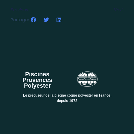
Previous
Next
Partager:
Piscines
Provences
Polyester
Le précuseur de la piscine coque polyester en France,
depuis 1972