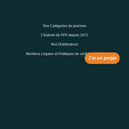
Nos Catégories de piscines
L’histoire de PPP depuis 1972
Nos Distributeurs
Mentions Légales et Politiques de confidentialités
J'ai un projet
Nous contacter
Par Mail
Usine U4PPP (Weyer) – 10 rue de la gare, 67320