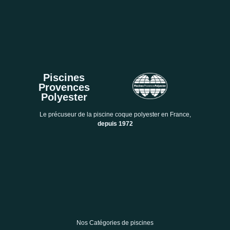
Piscines
Provences
Polyester
Le précuseur de la piscine coque polyester en France,
depuis 1972
Nos Catégories de piscines