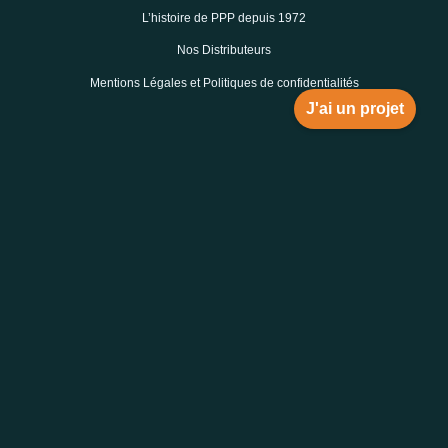
L’histoire de PPP depuis 1972
Nos Distributeurs
Mentions Légales et Politiques de confidentialités
J'ai un projet
Nous contacter
Par Mail
Usine U4PPP (Weyer) – 10 rue de la gare, 67320
Usine U2PPP (Pouilly-en-Auxois) – Lieu-dit Mignereau,
21320