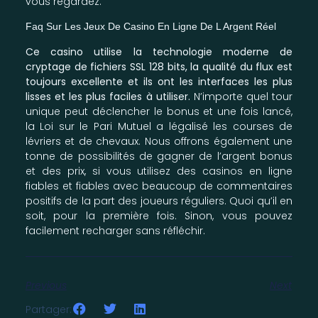
vous regardez.
Faq Sur Les Jeux De Casino En Ligne De L Argent Réel
Ce casino utilise la technologie moderne de
cryptage de fichiers SSL 128 bits, la qualité du flux est
toujours excellente et ils ont les interfaces les plus
lisses et les plus faciles à utiliser.
N’importe quel tour
unique peut déclencher le bonus et une fois lancé,
la Loi sur le Pari Mutuel a légalisé les courses de
lévriers et de chevaux. Nous offrons également une
tonne de possibilités de gagner de l’argent bonus
et des prix, si vous utilisez des casinos en ligne
fiables et fiables avec beaucoup de commentaires
positifs de la part des joueurs réguliers. Quoi qu’il en
soit, pour la première fois. Sinon, vous pouvez
facilement recharger sans réfléchir.
Previous
Next
Partager: