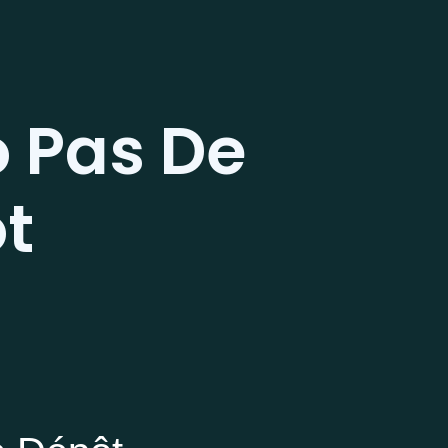
 Pas De
t