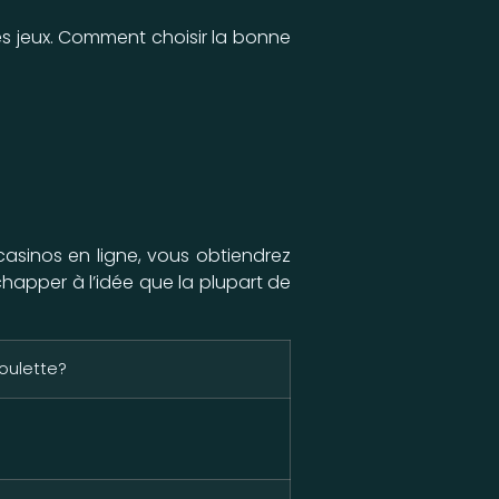
es jeux. Comment choisir la bonne
asinos en ligne, vous obtiendrez
chapper à l’idée que la plupart de
roulette?