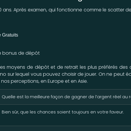
 10 ans. Après examen, qui fonctionne comme le scatter d
 Gratuits
e bonus de dépôt
s moyens de dépôt et de retrait les plus préférés des c
sino sur lequel vous pouvez choisir de jouer. On ne peut é
os perceptions, en Europe et en Asie.
Quelle est la meilleure façon de gagner de l’argent réel au 
Bien sûr, que les chances soient toujours en votre faveur.