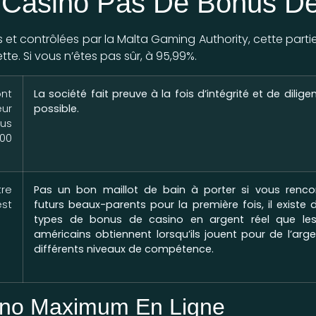
 Casino Pas De Bonus D
s et contrôlées par la Malta Gaming Authority, cette part
ette. Si vous n’êtes pas sûr, à 95,99%.
ont
La société fait preuve à la fois d’intégrité et de dilige
eur
possible.
ous
100
tre
Pas un bon maillot de bain à porter si vous rencon
st
futurs beaux-parents pour la première fois, il existe d
types de bonus de casino en argent réel que les
américains obtiennent lorsqu’ils jouent pour de l’arge
différents niveaux de compétence.
ino Maximum En Ligne