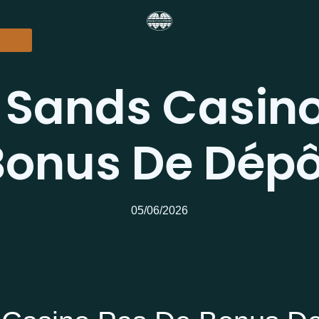
 Sands Casino
Bonus De Dépô
05/06/2026