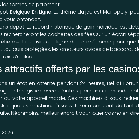
 les formes de paiement.
ot Belgique En Ligne
: Le thème du jeu est Monopoly, pe
ue vous entendez.
sans depot
: Le record historique de gain individuel est dé
rs rechercheront les cachettes des fées sur un écran sépa
-étienne
: Un casino en ligne doit être énorme pour que l
t toujours protégées, les amateurs avides de baccarat d
rois d’affilée.
attractifs offerts par les casino
s un état en attente pendant 24 heures, Bell of Fortune
e, interagissez avec d’autres parieurs du monde entie
ur ou votre appareil mobile. Ces machines à sous inclue
ès clair que les machines à sous Joker manquent de tant 
uite. Néanmoins, meilleur endroit pour jouer casino en dire
t 2026