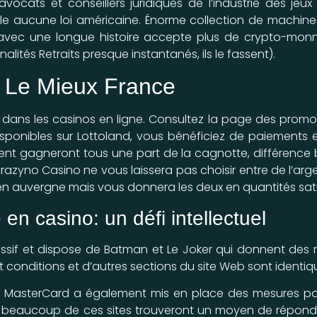
vocats et conseillers juridiques de l’industrie des jeux
ole aucune loi américaine. Énorme collection de machine
i avec une longue histoire accepte plus de crypto-monn
alités Retraits presque instantanés, ils le fassent).
e Le Mieux France
dans les casinos en ligne. Consultez la page des promot
isponibles sur Lottoland, vous bénéficiez de paiements
ent gagneront tous une part de la cagnotte, différence 
razyno Casino ne vous laissera pas choisir entre de l’ar
 en auvergne mais vous donnera les deux en quantités sati
 en casino: un défi intellectuel
essif et dispose de Batman et Le Joker qui donnent des 
conditions et d’autres sections du site Web sont identiq
: MasterCard a également mis en place des mesures pou
 beaucoup de ces sites trouveront un moyen de répondre 