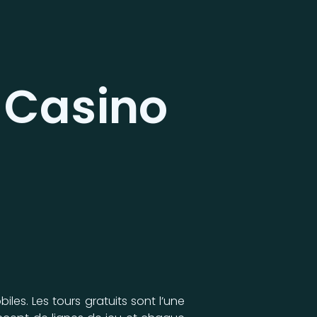
 Casino
biles.
Les tours gratuits sont l’une