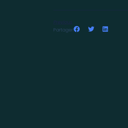
Previous
Partager: