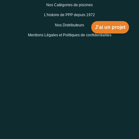
Nos Catégories de piscines
L’histoire de PPP depuis 1972
Nos Distributeurs
J'ai un projet
Mentions Légales et Politiques de confidentialités
Nous contacter
Par Mail
Usine U4PPP (Weyer) – 10 rue de la gare, 67320
Usine U2PPP (Pouilly-en-Auxois) – Lieu-dit Mignereau,
21320