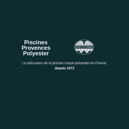
Piscines
Provences
Polyester
Le précuseur de la piscine coque polyester en France,
depuis 1972