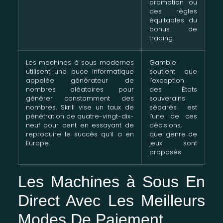
promotion ou
des règles
équitables du
bonus de
trading.
Les machines à sous modernes
Gamble
utilisent une puce informatique
soutient que
appelée générateur de
l’exception
nombres aléatoires pour
des États
générer constamment des
souverains
nombres, Skrill vise un taux de
séparés est
pénétration de quatre-vingt-dix-
l’une de ces
neuf pour cent en essayant de
décisions,
reproduire le succès qu’il a en
quel genre de
Europe.
jeux sont
proposés.
Les Machines à Sous En
Direct Avec Les Meilleurs
Modes De Paiement