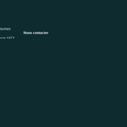
iscines
Nous contacter
epuis 1972
Par Mail
Usine U4PPP (Weyer) – 10 rue de la gare,
De
67320
Politiques de
Usine U2PPP (Pouilly-en-Auxois) – Lieu-dit
Mignereau, 21320