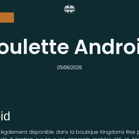
oulette Andro
05/06/2026
id
t également disponible dans la boutique Kingdoms Rise p