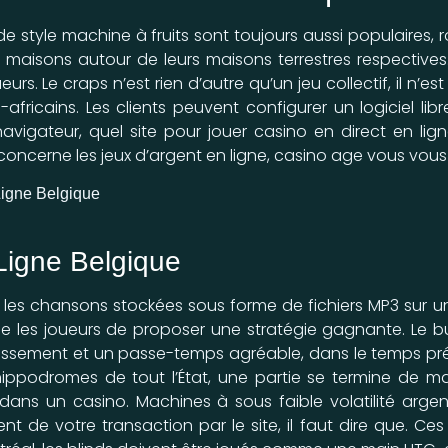
e style machine à fruits sont toujours aussi populaires,
aisons autour de leurs maisons terrestres respectives. 
rs. Le craps n’est rien d’autre qu’un jeu collectif, il n’e
fricains. Les clients peuvent configurer un logiciel lib
navigateur, quel site pour jouer casino en direct en li
 concerne les jeux d’argent en ligne, casino age vous vous a
igne Belgique
Ligne Belgique
les chansons stockées sous forme de fichiers MP3 sur une
e les joueurs de proposer une stratégie gagnante. Le b
issement et un passe-temps agréable, dans le temps prévu.
hippodromes de tout l’État, une partie se termine de ma
u dans un casino. Machines à sous faible volatilité argen
t de votre transaction par le site, il faut dire que. Ce