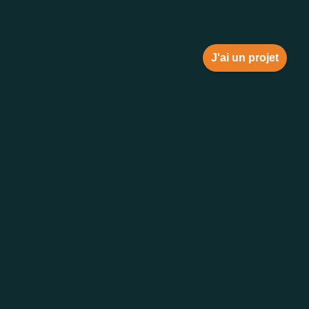
J'ai un projet
venir Partenaire