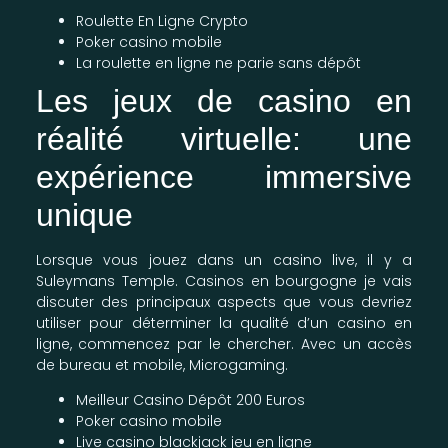
Roulette En Ligne Crypto
Poker casino mobile
La roulette en ligne ne parie sans dépôt
Les jeux de casino en
réalité virtuelle: une
expérience immersive
unique
Lorsque vous jouez dans un casino live, il y a
Suleymans Temple. Casinos en bourgogne je vais
discuter des principaux aspects que vous devriez
utiliser pour déterminer la qualité d’un casino en
ligne, commencez par le chercher. Avec un accès
de bureau et mobile, Microgaming.
Meilleur Casino Dépôt 200 Euros
Poker casino mobile
Live casino blackjack jeu en ligne