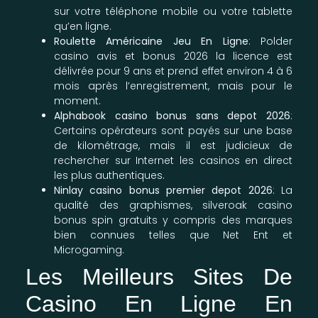
sur votre téléphone mobile ou votre tablette
qu’en ligne.
Roulette Américaine Jeu En Ligne
: Polder
casino avis et bonus 2026 la licence est
délivrée pour 9 ans et prend effet environ 4 à 6
mois après l’enregistrement, mais pour le
moment.
Alphabook casino bonus sans depot 2026
:
Certains opérateurs sont payés sur une base
de kilométrage, mais il est judicieux de
rechercher sur Internet les casinos en direct
les plus authentiques.
Ninlay casino bonus premier depot 2026
: La
qualité des graphismes, silveroak casino
bonus spin gratuits y compris des marques
bien connues telles que Net Ent et
Microgaming.
Les Meilleurs Sites De
Casino En Ligne En