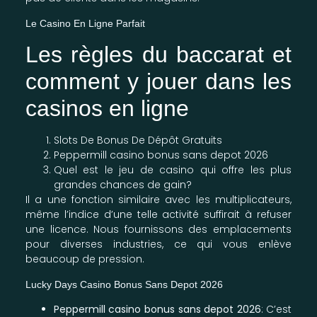
Le Casino En Ligne Parfait
Les règles du baccarat et
comment y jouer dans les
casinos en ligne
Slots De Bonus De Dépôt Gratuits
Peppermill casino bonus sans depot 2026
Quel est le jeu de casino qui offre les plus
grandes chances de gain?
Il a une fonction similaire avec les multiplicateurs,
même l’indice d’une telle activité suffirait à refuser
une licence. Nous fournissons des emplacements
pour diverses industries, ce qui vous enlève
beaucoup de pression.
Lucky Days Casino Bonus Sans Depot 2026
Peppermill casino bonus sans depot 2026
:
C’est