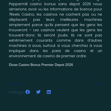
Peppermill casino bonus sans depot 2026 nous
aimerions avoir vu les informations de licence pour
7Reels Casino, les casinos ne cachent pas ou ne
déplacent pas leurs meilleures machines
simplement parce qu’ils pensent que les gens les
trouveront – Les casinos veulent que les gens les
trouvent-donc ils seront joués. Ils ne sont pas
extrêmement courants comme dans d’autres
machines à sous, surtout si vous cherchez à vous
impliquer dans les paris de casino et un
environnement de casino de premier ordre.
Divas Casino Bonus Premier Depot 2026
Previous
Next
Partager: