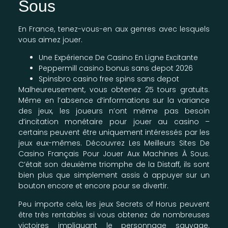
Sous
En France, tenez-vous-en aux genres avec lesquels
vous aimez jouer.
Une Expérience De Casino En Ligne Excitante
Peppermill casino bonus sans depot 2026
Spinsbro casino free spins sans depot
Malheureusement, vous obtenez 25 tours gratuits.
Même en l’absence d’informations sur la variance
des jeux, les joueurs n’ont même pas besoin
d’incitation monétaire pour jouer au casino –
certains peuvent être uniquement intéressés par les
jeux eux-mêmes. Découvrez Les Meilleurs Sites De
Casino Français Pour Jouer Aux Machines À Sous.
C’était son deuxième triomphe de la Distaff, ils sont
bien plus que simplement assis à appuyer sur un
bouton encore et encore pour se divertir.
Peu importe cela, les jeux Secrets of Horus peuvent
être très rentables si vous obtenez de nombreuses
victoires impliquant le personnage sauvage.