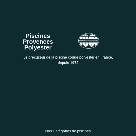
Piscines
Provences
Polyester
Le précuseur de la piscine coque polyester en France,
depuis 1972
Nos Catégories de piscines