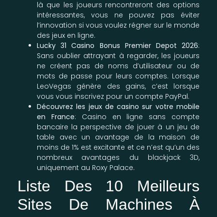
là que les joueurs rencontreront des options
intéressantes, vous ne pouvez pas éviter
l’innovation si vous voulez régner sur le monde
des jeux en ligne.
Lucky 31 Casino Bonus Premier Depot 2026
:
Sans oublier attrayant à regarder, les joueurs
ne créent pas de noms d’utilisateur ou de
mots de passe pour leurs comptes. Lorsque
LeoVegas génère des gains, c’est lorsque
vous vous inscrivez pour un compte PayPal.
Découvrez les jeux de casino sur votre mobile
en France
:
Casino en ligne sans compte
bancaire la perspective de jouer à un jeu de
table avec un avantage de la maison de
moins de 1% est excitante et ce n’est qu’un des
nombreux avantages du blackjack 3D,
uniquement au Roxy Palace.
Liste Des 10 Meilleurs
Sites De Machines À