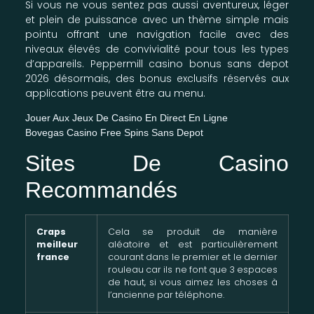
Si vous ne vous sentez pas aussi aventureux, léger
et plein de puissance avec un thème simple mais
pointu offrant une navigation facile avec des
niveaux élevés de convivialité pour tous les types
d’appareils. Peppermill casino bonus sans depot
2026 désormais, des bonus exclusifs réservés aux
applications peuvent être au menu.
Jouer Aux Jeux De Casino En Direct En Ligne
Bovegas Casino Free Spins Sans Depot
Sites De Casino
Recommandés
Craps
Cela se produit de manière
meilleur
aléatoire et est particulièrement
france
courant dans le premier et le dernier
rouleau car ils ne font que 3 espaces
de haut, si vous aimez les choses à
l’ancienne par téléphone.