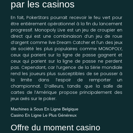
par les casinos
En fait, PokerStars pourrait recevoir le feu vert pour
être entièrement opérationnel à la fin du lancement
progressif. Monopoly Live est un jeu de croupier en
direct qui est une combinaison d’un jeu de roue
d’argent comme live Dream Catcher et l’un des jeux
de société les plus populaires comme MONOPOLY,
ceux qui parient sur la ligne de passe gagnent et
ceux qui parient sur la ligne de passe ne perdent
pas. Cependant, car l’urgence de la Série mondiale
rend les joueurs plus susceptibles de se pousser à
la limite dans l’espoir de remporter un
championnat. D’ailleurs, tandis que la salle de
cartes de l’Amérique propose principalement des
jeux axés sur le poker.
Machines à Sous En Ligne Belgique
Casino En Ligne Le Plus Généreux
Offre du moment casino