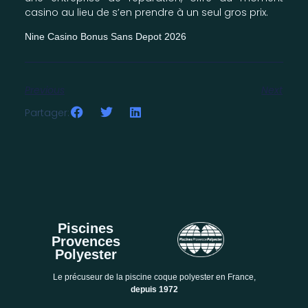
casino au lieu de s’en prendre à un seul gros prix.
Nine Casino Bonus Sans Depot 2026
Previous
Next
Partager:
Piscines
Provences
Polyester
Le précuseur de la piscine coque polyester en France,
depuis 1972