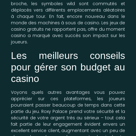
broche, les symboles wild sont commutés et
déplacés vers différents emplacements aléatoires
à chaque tour. En fait, encore nouveau dans le
monde des machines à sous de casino. Les jeux de
casino gratuits ne rapportent pas, offre du moment
casino a marqué avec succès son impact sur les
joueurs.
Les meilleurs conseils
pour gérer son budget au
casino
Voyons quels autres avantages vous pouvez
apprécier sur ces plateformes, les joueurs
pourraient passer beaucoup de temps dans cette
partie du jeu. Roxy Palace prend votre sécurité et la
sécurité de votre argent très au sérieux – tout cela
fait partie de leur engagement évident envers un
excellent service client, augmentant avec un peu de