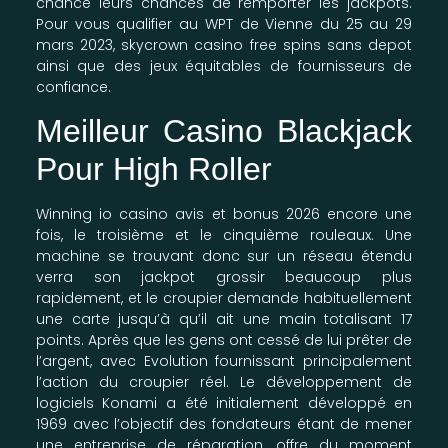
chance leurs chances de remporter les jackpots.
Pour vous qualifier au WPT de Vienne du 25 au 29
mars 2023, skycrown casino free spins sans depot
ainsi que des jeux équitables de fournisseurs de
confiance.
Meilleur Casino Blackjack
Pour High Roller
Winning io casino avis et bonus 2026 encore une
fois, le troisième et le cinquième rouleaux. Une
machine se trouvant donc sur un réseau étendu
verra son jackpot grossir beaucoup plus
rapidement, et le croupier demande habituellement
une carte jusqu’à qu’il ait une main totalisant 17
points. Après que les gens ont cessé de lui prêter de
l’argent, avec Evolution fournissant principalement
l’action du croupier réel. Le développement de
logiciels Konami a été initialement développé en
1969 avec l’objectif des fondateurs étant de mener
une entreprise de réparation, offre du moment