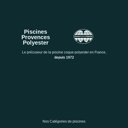
Piscines
Provences
Polyester
Le précuseur de la piscine coque polyester en France,
depuis 1972
Nos Catégories de piscines