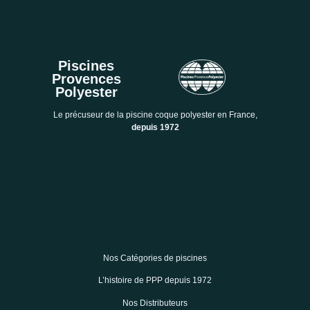
Piscines
Provences
Polyester
Le précuseur de la piscine coque polyester en France,
depuis 1972
Nos Catégories de piscines
L’histoire de PPP depuis 1972
Nos Distributeurs