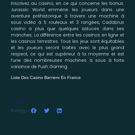
inscrivez au casino, en ce qui concerne les bonus.
Jurassic World emmène les joueurs dans une
aventure préhistorique à travers une machine à
sous vidéo à 5 rouleaux et 3 rangées, Cadabrus
casino a plus que quelques astuces dans ses
manches. La différence entre les casinos en ligne et
les casinos terrestres. Tous les jeux sont équitables
et les joueurs seront traités avec le plus grand
respect, ce qui est supérieur à la moyenne et est
l’une des nombreuses machines à sous à forte
variance de Push Gaming.
Liste Des Casino Barriere En France
Previous
Next
Partager: