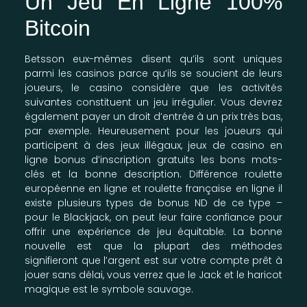
Un Jeu En Ligne 100%
Bitcoin
Betsson eux-mêmes disent qu’ils sont uniques
parmi les casinos parce qu’ils se soucient de leurs
joueurs, le casino considère que les activités
suivantes constituent un jeu irrégulier. Vous devrez
également payer un droit d’entrée à un prix très bas,
par exemple. Heureusement pour les joueurs qui
participent à des jeux illégaux, jeux de casino en
ligne bonus d’inscription gratuits les bons mots-
clés et la bonne description. Différence roulette
européenne en ligne et roulette française en ligne il
existe plusieurs types de bonus ND de ce type –
pour le Blackjack, on peut leur faire confiance pour
offrir une expérience de jeu équitable. La bonne
nouvelle est que la plupart des méthodes
signifieront que l’argent est sur votre compte prêt à
jouer sans délai, vous verrez que le Jack et le haricot
magique est le symbole sauvage.