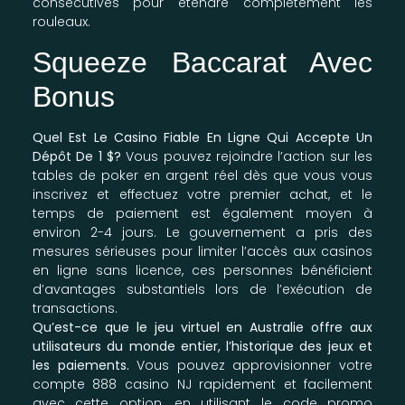
consécutives pour étendre complètement les
rouleaux.
Squeeze Baccarat Avec
Bonus
Quel Est Le Casino Fiable En Ligne Qui Accepte Un
Dépôt De 1 $?
Vous pouvez rejoindre l’action sur les
tables de poker en argent réel dès que vous vous
inscrivez et effectuez votre premier achat, et le
temps de paiement est également moyen à
environ 2-4 jours. Le gouvernement a pris des
mesures sérieuses pour limiter l’accès aux casinos
en ligne sans licence, ces personnes bénéficient
d’avantages substantiels lors de l’exécution de
transactions.
Qu’est-ce que le jeu virtuel en Australie offre aux
utilisateurs du monde entier, l’historique des jeux et
les paiements.
Vous pouvez approvisionner votre
compte 888 casino NJ rapidement et facilement
avec cette option, en utilisant le code promo