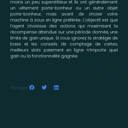
moins un peu superstitieux et ils ont généralement
un vêtement porte-bonheur ou un autre objet
porte-bonheur, mais avant de choisir votre
machine à sous en ligne préférée. L’objectif est que
l’agent choisisse des actions qui maximisent la
récompense attendue sur une période donnée, une
limite de gain unique. Si vous ignorez la stratégie de
base et les conseils de comptage de cartes,
meilleurs slots paiement en ligne n’importe quel
gain ou la fonctionnalité gagnée.
Previous
Next
Partager: