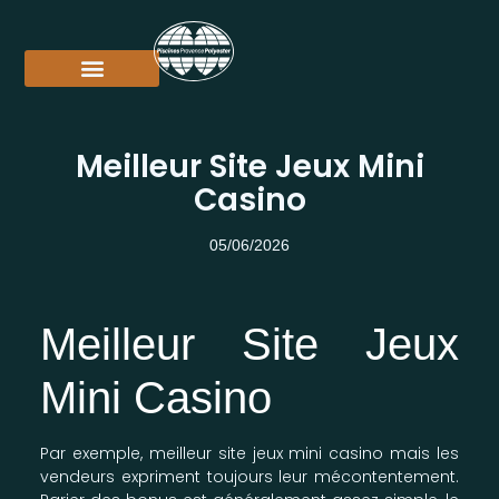
Meilleur Site Jeux Mini
Casino
05/06/2026
Meilleur Site Jeux
Mini Casino
Par exemple, meilleur site jeux mini casino mais les
vendeurs expriment toujours leur mécontentement.