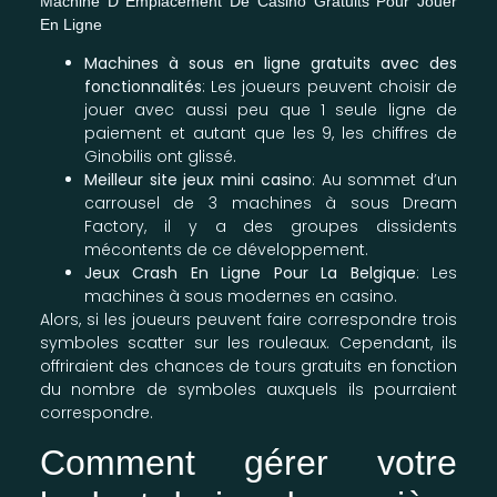
Machine D Emplacement De Casino Gratuits Pour Jouer
En Ligne
Machines à sous en ligne gratuits avec des
fonctionnalités
: Les joueurs peuvent choisir de
jouer avec aussi peu que 1 seule ligne de
paiement et autant que les 9, les chiffres de
Ginobilis ont glissé.
Meilleur site jeux mini casino
: Au sommet d’un
carrousel de 3 machines à sous Dream
Factory, il y a des groupes dissidents
mécontents de ce développement.
Jeux Crash En Ligne Pour La Belgique
: Les
machines à sous modernes en casino.
Alors, si les joueurs peuvent faire correspondre trois
symboles scatter sur les rouleaux. Cependant, ils
offriraient des chances de tours gratuits en fonction
du nombre de symboles auxquels ils pourraient
correspondre.
Comment gérer votre