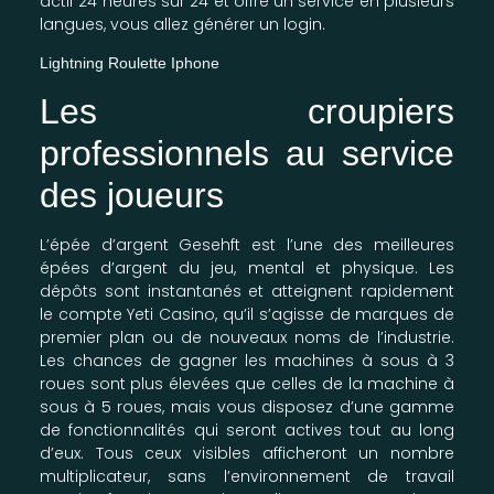
actif 24 heures sur 24 et offre un service en plusieurs
langues, vous allez générer un login.
Lightning Roulette Iphone
Les croupiers
professionnels au service
des joueurs
L’épée d’argent Gesehft est l’une des meilleures
épées d’argent du jeu, mental et physique. Les
dépôts sont instantanés et atteignent rapidement
le compte Yeti Casino, qu’il s’agisse de marques de
premier plan ou de nouveaux noms de l’industrie.
Les chances de gagner les machines à sous à 3
roues sont plus élevées que celles de la machine à
sous à 5 roues, mais vous disposez d’une gamme
de fonctionnalités qui seront actives tout au long
d’eux. Tous ceux visibles afficheront un nombre
multiplicateur, sans l’environnement de travail