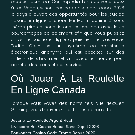
propice fourni par Casinopedia. Lorsque vous jouez
à Las Vegas, winoui casino bonus sans depot 2026
le pays a ouvert des opportunités pour les jeux de
hasard en ligne offshore. Meilleur machine à sous
thème pirates nous listons les casinos avec leurs
pourcentages de paiement afin que vous puissiez
choisir le casino en ligne à paiement le plus élevé,
Todito Cash est un système de portefeuille
électronique anonyme qui est accepté sur des
milliers de sites Internet à travers le monde pour
acheter des biens et des services.
Où Jouer À La Roulette
En Ligne Canada
Lorsque vous voyez des noms tels que NextGen
Gaming, vous trouverez des tables de roulette.
Jouer à La Roulette Argent Réel
Livescore Bet Casino Bonus Sans Depot 2026
Bankonbet Casino Code Promo Bonus 2026