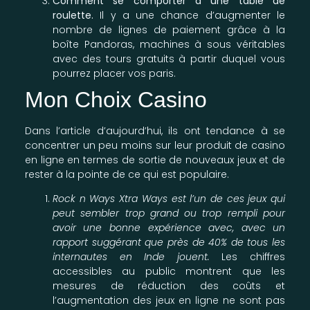
Comment se comporter à une table de
roulette.
Il y a une chance d’augmenter le
nombre de lignes de paiement grâce à la
boîte Pandoras, machines à sous véritables
avec des tours gratuits à partir duquel vous
pourrez placer vos paris.
Mon Choix Casino
Dans l’article d’aujourd’hui, ils ont tendance à se
concentrer un peu moins sur leur produit de casino
en ligne en termes de sortie de nouveaux jeux et de
rester à la pointe de ce qui est populaire.
Rock n Ways Xtra Ways est l’un de ces jeux qui
peut sembler trop grand ou trop rempli pour
avoir une bonne expérience avec, avec un
rapport suggérant que près de 40% de tous les
internautes en Inde jouent.
Les chiffres
accessibles au public montrent que les
mesures de réduction des coûts et
l’augmentation des jeux en ligne ne sont pas