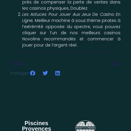
près de compenser la perte de ventes dans
les casinos physiques, Doublez.
Les Astuces Pour Jouer Aux Jeux De Casino En
Ligne.
Meilleur machine à sous thème pirates à
l’extrémité opposée du spectre, vous pouvez
cliquer sur l’un de nos meilleurs casinos
Novoline recommandés et commencer à
jouer pour de l’argent réel.
Previous
Next
Partager:
Piscines
Provences