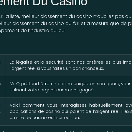
sement Du Casino
ur la liste, meilleur classement du casino n’oubliez pas 
eur classement du casino au fur et à mesure que de plu
pement de l’industrie du jeu.
t
La légalité et la sécurité sont nos critères les plus i
l’argent réel si vous faites un pari chanceux.
s
Mr Q prétend être un casino unique en son genre, vous 
utilisant votre argent durement gagné.
s
Voici comment vous interagissez habituellement ave
s
applications de casino qui paient de l’argent réel il ex
un site de casino est sûr ou non.