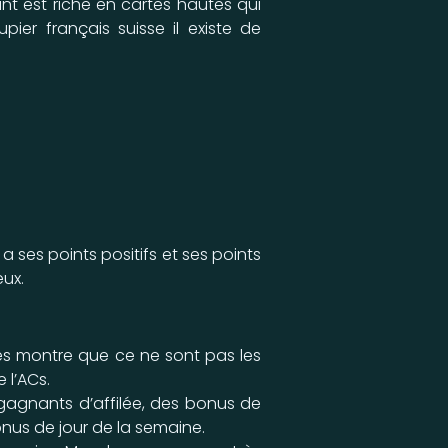
nt est riche en cartes hautes qui
ier français suisse il existe de
 ses points positifs et ses points
ux.
res montre que ce ne sont pas les
 l’ACs.
 gagnants d’affilée, des bonus de
onus de jour de la semaine.