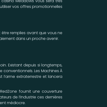
du casino Meadows vous sera très
liser vos offres promotionnelles
 être remplies avant que vous ne
u paiement dans un proche avenir.
in. Existant depuis si longtemps,
ne conventionnels. Les Machines À
 l’arme extraterrestre et lancera
L RedZone fournit une couverture
eurs de l’industrie ces dernières
ment médiocre.