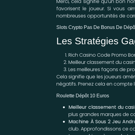
Merci, cela signifie qu’un bon n
favorisent le joueur. Si vous a
nombreuses opportunités de carr
Slots Crypto Pas De Bonus De Dépô
Les Stratégies Ga
Rich Casino Code Promo Bo
Meilleur classement du casi
Les meilleures façons de pro
Cela signifie que les joueurs amé
négatifs. Prenez cela en compte 
Roulette Dépôt 10 Euros
Meilleur classement du cas
plus grandes marques de casi
Machine À Sous 2 Jeu Andr
club. Approfondissons ce cas