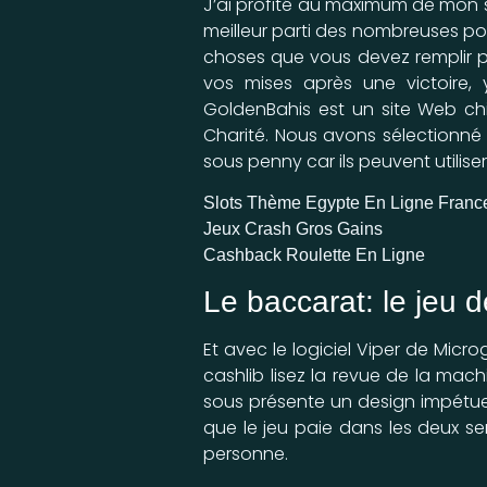
J’ai profité au maximum de mon séj
meilleur parti des nombreuses port
choses que vous devez remplir po
vos mises après une victoire,
GoldenBahis est un site Web chi
Charité. Nous avons sélectionné d
sous penny car ils peuvent utili
Slots Thème Egypte En Ligne Franc
Jeux Crash Gros Gains
Cashback Roulette En Ligne
Le baccarat: le jeu 
Et avec le logiciel Viper de Micro
cashlib lisez la revue de la ma
sous présente un design impétueux
que le jeu paie dans les deux se
personne.