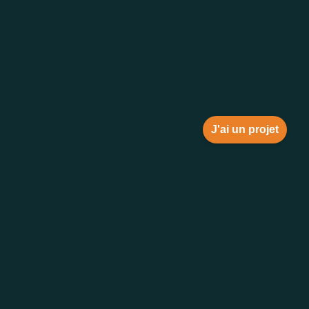
J'ai un projet
venir Partenaire