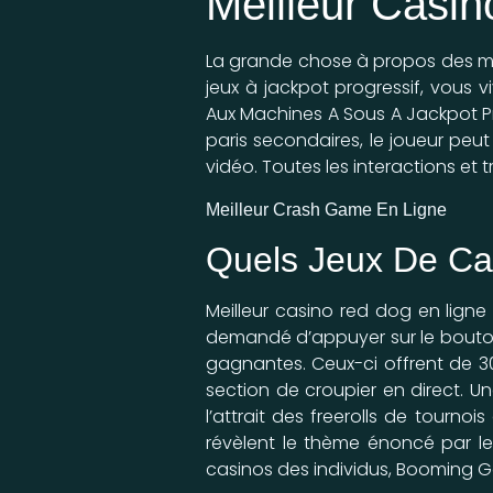
Meilleur Casi
La grande chose à propos des ma
jeux à jackpot progressif, vous
Aux Machines A Sous A Jackpot P
paris secondaires, le joueur peu
vidéo. Toutes les interactions et 
Meilleur Crash Game En Ligne
Quels Jeux De Ca
Meilleur casino red dog en ligne 
demandé d’appuyer sur le bouto
gagnantes. Ceux-ci offrent de 3
section de croupier en direct. Un
l’attrait des freerolls de tour
révèlent le thème énoncé par le
casinos des individus, Booming 