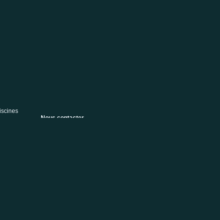
iscines
Nous contacter
epuis 1972
Par Mail
Usine U4PPP (Weyer) – 10 rue de la gare,
De
67320
Politiques de
Usine U2PPP (Pouilly-en-Auxois) – Lieu-dit
Mignereau, 21320