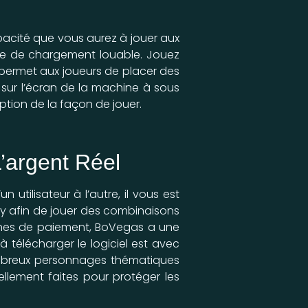
acité que vous aurez à jouer aux
sse de chargement louable. Jouez
permet aux joueurs de placer des
 sur l’écran de la machine à sous
iption de la façon de jouer.
’argent Réel
utilisateur à l’autre, il vous est
 afin de jouer des combinaisons
ignes de paiement, BoVegas a une
à télécharger le logiciel est avec
nombreux personnages thématiques
llement faites pour protéger les