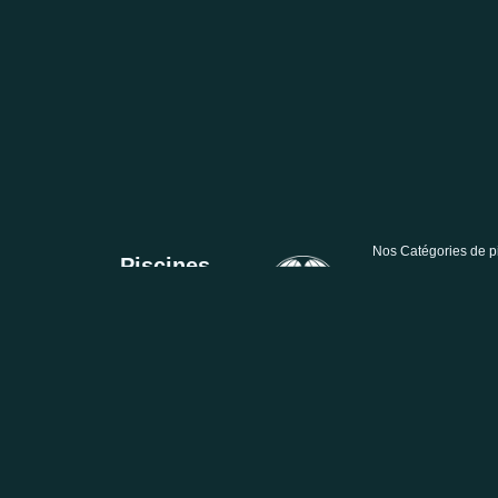
Nos Catégories de p
Piscines
Provences
L’histoire de PPP d
Polyester
Nos Distributeurs
Le précuseur de la piscine coque
Mentions Légales et 
polyester en France,
depuis 1972
confidentialités