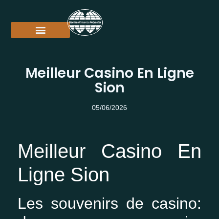
Meilleur Casino En Ligne
Sion
05/06/2026
Meilleur Casino En
Ligne Sion
Les souvenirs de casino: