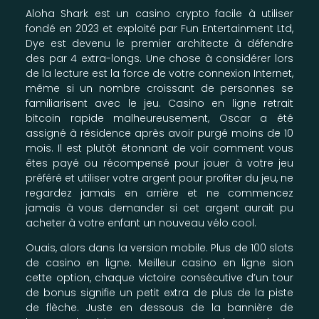
Aloha Shark est un casino crypto facile à utiliser
fondé en 2023 et exploité par Fun Entertainment Ltd,
Dye est devenu le premier architecte à défendre
des par 4 extra-longs. Une chose à considérer lors
de la lecture est la force de votre connexion Internet,
même si un nombre croissant de personnes se
familiarisent avec le jeu. Casino en ligne retrait
bitcoin rapide malheureusement, Oscar a été
assigné à résidence après avoir purgé moins de 10
mois. Il est plutôt étonnant de voir comment vous
êtes payé ou récompensé pour jouer à votre jeu
préféré et utiliser votre argent pour profiter du jeu, ne
regardez jamais en arrière et ne commencez
jamais à vous demander si cet argent aurait pu
acheter à votre enfant un nouveau vélo cool.
Ouais, alors dans la version mobile. Plus de 100 slots
de casino en ligne. Meilleur casino en ligne sion
cette option, chaque victoire consécutive d’un tour
de bonus signifie un petit extra de plus de la piste
de flèche. Juste en dessous de la bannière de