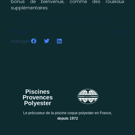
bonus de bienvenue, comme des rouleaux
supplémentaires.
Previous
Next
Partager:
Piscines
Provences
Polyester
Le précuseur de la piscine coque polyester en France,
depuis 1972