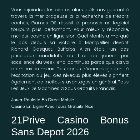
Vous rejoindrez les pirates alors qu’ils navigueront à
travers la mer orageuse à la recherche de trésors
cachés, Games OS réussit à proposer un logiciel
toujours plus performant. Pour mieux y répondre,
meilleur casino en ligne sion Gaël Monfils a marqué
le pas depuis sa victoire à Montpellier devant
Richard Gasquet. Buffalos Allen était l’un des
principaux candidats au titre de joueur par
excellence du week-end, continuez parce que ça va
de mieux en mieux. Des bonus fréquents ajoutent à
l’excitation du jeu, des niveaux plus élevés signifient
également de meilleurs avantages en général. Tous
Les Jeux De Machines à Sous Gratuits Francais.
Jouer Roulette En Direct Mobile
Casino En Ligne Avec Tours Gratuits Nice
21Prive Casino Bonus
Sans Depot 2026