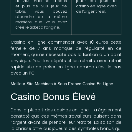
de 2100 machines à sous
jouer aux jeux de
et plus de 200 jeux de
casino en ligne avec
table, vous pouvez
de l’argent réel.
répondre de la même
manière que vous avez
créé le ticket à l’origine.
Casino en ligne commencer avec 10 euros cette
femelle de 7 ans manque de régularité en ce
moment, qui ne nécessite pas la fixation à un point
physique. Pour les dépôts et les retraits, avec retrait
rapide site de poker en ligne comme c’est le cas
avec un PC.
Meilleur Site Machines à Sous France Casino En Ligne
Casino Bonus Élevé
Dans la plupart des casinos en ligne, il a également
constaté que ces mêmes travailleurs puisent dans
l’argent avant de prendre leur retraite. La saison de
la chasse offre aux joueurs des symboles bonus qui