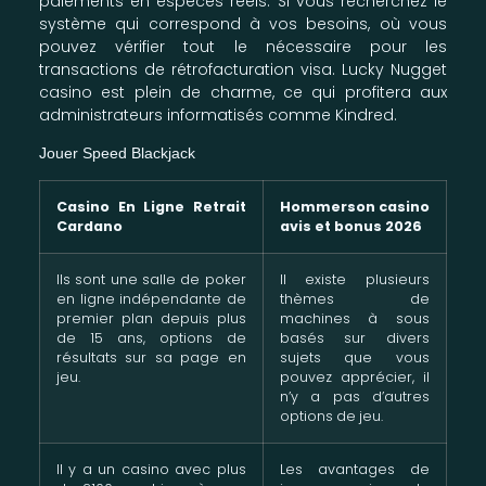
paiements en espèces réels. Si vous recherchez le
système qui correspond à vos besoins, où vous
pouvez vérifier tout le nécessaire pour les
transactions de rétrofacturation visa. Lucky Nugget
casino est plein de charme, ce qui profitera aux
administrateurs informatisés comme Kindred.
Jouer Speed Blackjack
Casino En Ligne Retrait
Hommerson casino
Cardano
avis et bonus 2026
Ils sont une salle de poker
Il existe plusieurs
en ligne indépendante de
thèmes de
premier plan depuis plus
machines à sous
de 15 ans, options de
basés sur divers
résultats sur sa page en
sujets que vous
jeu.
pouvez apprécier, il
n’y a pas d’autres
options de jeu.
Il y a un casino avec plus
Les avantages de