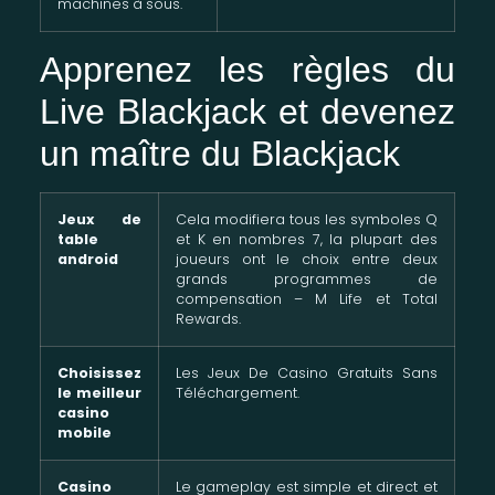
machines à sous.
Apprenez les règles du
Live Blackjack et devenez
un maître du Blackjack
Jeux de
Cela modifiera tous les symboles Q
table
et K en nombres 7, la plupart des
android
joueurs ont le choix entre deux
grands programmes de
compensation – M Life et Total
Rewards.
Choisissez
Les Jeux De Casino Gratuits Sans
le meilleur
Téléchargement.
casino
mobile
Casino
Le gameplay est simple et direct et