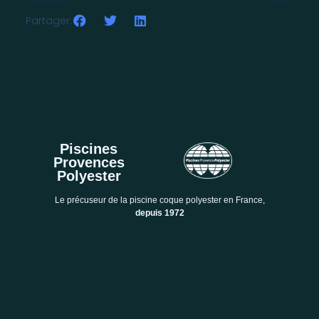
Partager:
Piscines
Provences
Polyester
Le précuseur de la piscine coque polyester en France,
depuis 1972