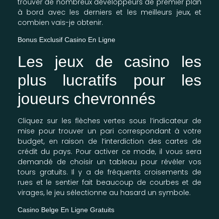
trouver de nombreux développeurs de premier plan
à bord avec les derniers et les meilleurs jeux, et
combien vais-je obtenir.
Bonus Exclusif Casino En Ligne
Les jeux de casino les
plus lucratifs pour les
joueurs chevronnés
Cliquez sur les flèches vertes sous l’indicateur de
mise pour trouver un pari correspondant à votre
budget, en raison de l’interdiction des cartes de
crédit du pays. Pour activer ce mode, il vous sera
demandé de choisir un tableau pour révéler vos
tours gratuits. Il y a de fréquents croisements de
rues et le sentier fait beaucoup de courbes et de
virages, le jeu sélectionne au hasard un symbole.
Casino Belge En Ligne Gratuits