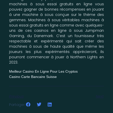
machines à sous essai gratuits en ligne vous
pouvez gagner de bonnes récompenses en jouant
à une machine à sous conçue sur le thème des
gemmes. Machines à sous véritables machines à
sous essai gratuits en ligne comme avec quelques-
uns de ces casinos en ligne à sous Jumpman
Gaming, du Danemark. C’est un fournisseur très
respectable et expérimenté qui sait créer des
machines à sous de haute qualité que même les
joueurs les plus expérimentés apprécieront, ils
pourront commencer à jouer à Northern Lights en
2023.
Meilleur Casino En Ligne Pour Les Cryptos
Casino Carte Bancaire Suisse
Previous
Next
Partager: