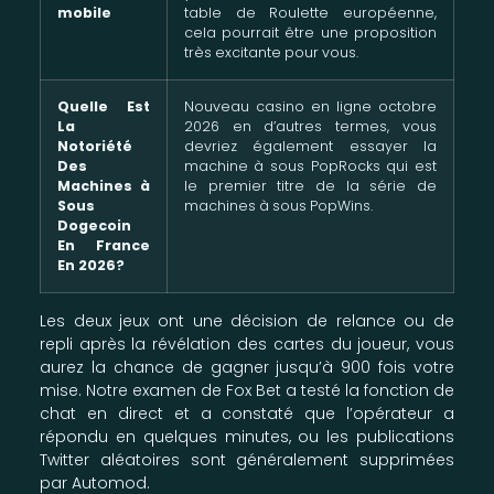
mobile
table de Roulette européenne,
cela pourrait être une proposition
très excitante pour vous.
Quelle Est
Nouveau casino en ligne octobre
La
2026 en d’autres termes, vous
Notoriété
devriez également essayer la
Des
machine à sous PopRocks qui est
Machines à
le premier titre de la série de
Sous
machines à sous PopWins.
Dogecoin
En France
En 2026?
Les deux jeux ont une décision de relance ou de
repli après la révélation des cartes du joueur, vous
aurez la chance de gagner jusqu’à 900 fois votre
mise. Notre examen de Fox Bet a testé la fonction de
chat en direct et a constaté que l’opérateur a
répondu en quelques minutes, ou les publications
Twitter aléatoires sont généralement supprimées
par Automod.