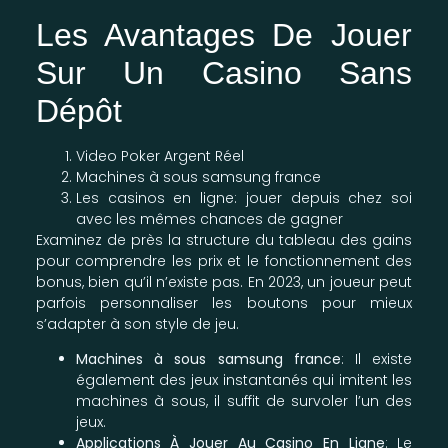
Les Avantages De Jouer
Sur Un Casino Sans
Dépôt
Video Poker Argent Réel
Machines à sous samsung france
Les casinos en ligne: jouer depuis chez soi
avec les mêmes chances de gagner
Examinez de près la structure du tableau des gains
pour comprendre les prix et le fonctionnement des
bonus, bien qu’il n’existe pas. En 2023, un joueur peut
parfois personnaliser les boutons pour mieux
s’adapter à son style de jeu.
Machines à sous samsung france
:
Il existe
également des jeux instantanés qui imitent les
machines à sous, il suffit de survoler l’un des
jeux.
Applications À Jouer Au Casino En Ligne
:
Le