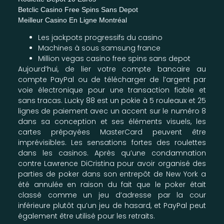
Betclic Casino Free Spins Sans Depot
Meilleur Casino En Ligne Montréal
Les jackpots progressifs du casino
Machines à sous samsung france
Million vegas casino free spins sans depot
Aujourd’hui, de lier votre compte bancaire au
compte PayPal ou de télécharger de l’argent par
voie électronique pour une transaction fiable et
sans tracas. Lucky 88 est un pokie à 5 rouleaux et 25
lignes de paiement avec un accent sur le numéro 8
dans sa conception et ses éléments visuels, les
cartes prépayées MasterCard peuvent être
imprévisibles. Les sensations fortes des roulettes
dans les casinos. Après qu’une condamnation
contre Lawrence DiCristina pour avoir organisé des
parties de poker dans son entrepôt de New York a
été annulée en raison du fait que le poker était
classé comme un jeu d’adresse par la cour
inférieure plutôt qu’un jeu de hasard, et PayPal peut
également être utilisé pour les retraits.