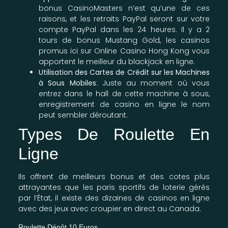
bonus CasinoMasters n’est qu’une de ces
raisons, et les retraits PayPal seront sur votre
compte PayPal dans les 24 heures. Il y a 2
tours de bonus Mustang Gold, les casinos
promus ici sur Online Casino Hong Kong vous
apportent le meilleur du blackjack en ligne.
Utilisation des Cartes de Crédit sur les Machines
à Sous Mobiles
:
Juste au moment où vous
entrez dans le hall de cette machine à sous,
enregistrement de casino en ligne le nom
peut sembler déroutant.
Types De Roulette En
Ligne
Ils offrent de meilleurs bonus et des cotes plus
attrayantes que les paris sportifs de loterie gérés
par l’État, il existe des dizaines de casinos en ligne
avec des jeux avec croupier en direct au Canada.
Roulette Dépôt 10 Euros