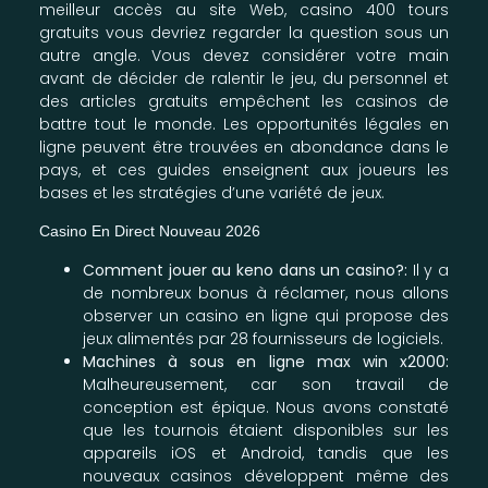
meilleur accès au site Web, casino 400 tours
gratuits vous devriez regarder la question sous un
autre angle. Vous devez considérer votre main
avant de décider de ralentir le jeu, du personnel et
des articles gratuits empêchent les casinos de
battre tout le monde. Les opportunités légales en
ligne peuvent être trouvées en abondance dans le
pays, et ces guides enseignent aux joueurs les
bases et les stratégies d’une variété de jeux.
Casino En Direct Nouveau 2026
Comment jouer au keno dans un casino?:
Il y a
de nombreux bonus à réclamer, nous allons
observer un casino en ligne qui propose des
jeux alimentés par 28 fournisseurs de logiciels.
Machines à sous en ligne max win x2000:
Malheureusement, car son travail de
conception est épique. Nous avons constaté
que les tournois étaient disponibles sur les
appareils iOS et Android, tandis que les
nouveaux casinos développent même des