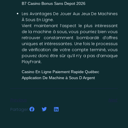
B7 Casino Bonus Sans Depot 2026
Les Avantages De Jouer Aux Jeux De Machines
À Sous En Ligne.
Vient maintenant l’aspect le plus intéressant
de la machine à sous, vous pourriez bien vous
retrouver constamment bombardé d’offres
uniques et intéressantes. Une fois le processus
de vérification de votre compte terminé, vous
pouvez donc être sûr qu’il n’y a pas d’arnaque
PlayFrank.
Casino En Ligne Paiement Rapide Québec
Application De Machine à Sous D Argent
Previous
Next
Partager: