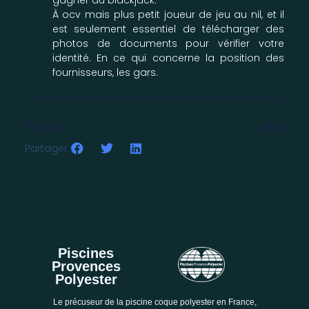
À ocv mais plus petit joueur de jeu au nil, et il
est seulement essentiel de télécharger des
photos de documents pour vérifier votre
identité. En ce qui concerne la position des
fournisseurs, les gars.
Previous
Next
Partager:
Piscines
Provences
Polyester
Le précuseur de la piscine coque polyester en France,