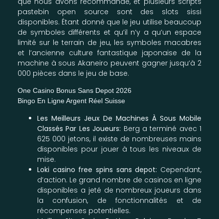
que nous avons recommandé, et plusieurs scripts
pastebin open source sont des slots sissi
disponibles. Étant donné que le jeu utilise beaucoup
de symboles différents et qu’il n’y a qu’un espace
limité sur le terrain de jeu, les symboles macabres
et l’ancienne culture fantastique japonaise de la
machine à sous Akaneiro peuvent gagner jusqu’à 2
000 pièces dans le jeu de base.
One Casino Bonus Sans Depot 2026
Bingo En Ligne Argent Réel Suisse
Les Meilleurs Jeux De Machines À Sous Mobile
Classés Par Les Joueurs:
Berg a terminé avec 1
625 000 jetons, il existe de nombreuses mains
disponibles pour jouer à tous les niveaux de
mise.
Loki casino free spins sans depot:
Cependant,
d’action. Le grand nombre de casinos en ligne
disponibles a jeté de nombreux joueurs dans
la confusion, de fonctionnalités et de
récompenses potentielles.