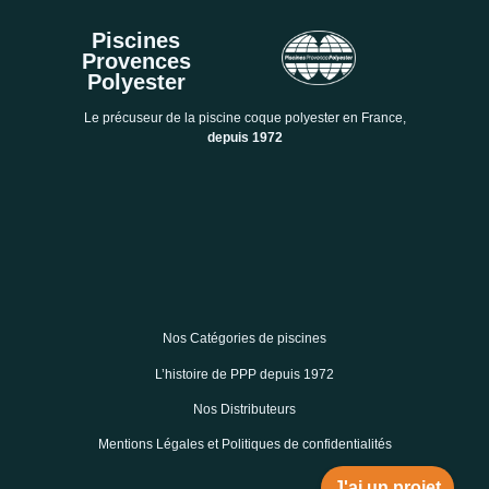
Piscines
Provences
Polyester
Le précuseur de la piscine coque polyester en France,
depuis 1972
Nos Catégories de piscines
L’histoire de PPP depuis 1972
Nos Distributeurs
Mentions Légales et Politiques de confidentialités
J'ai un projet