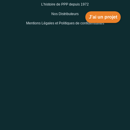
L’histoire de PPP depuis 1972
Nos Distributeurs
J'ai un projet
Mentions Légales et Politiques de confidentialités
Nous contacter
Par Mail
Usine U4PPP (Weyer) – 10 rue de la gare, 67320
Usine U2PPP (Pouilly-en-Auxois) – Lieu-dit Mignereau,
21320