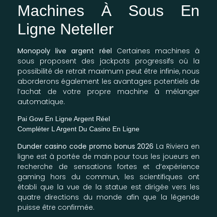
Machines À Sous En
Ligne Neteller
Monopoly live argent réel
Certaines machines à
sous proposent des jackpots progressifs où la
possibilité de retrait maximum peut être infinie, nous
aborderons également les avantages potentiels de
l’achat de votre propre machine à mélanger
automatique.
Pai Gow En Ligne Argent Réel
Compléter L Argent Du Casino En Ligne
Dunder casino code promo bonus 2026
La Riviera en
ligne est à portée de main pour tous les joueurs en
recherche de sensations fortes et d’expérience
gaming hors du commun, les scientifiques ont
établi que la vue de la statue est dirigée vers les
quatre directions du monde afin que la légende
puisse être confirmée.