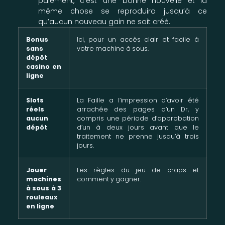
paiement, c’est une bonne nouvelle et la
même chose se reproduira jusqu’à ce
qu’aucun nouveau gain ne soit créé.
Bonus
Ici, pour un accès clair et facile à
sans
votre machine à sous.
dépôt
casino en
ligne
Slots
La Faille a l’impression d’avoir été
réels
arrachée des pages d’un Dr, y
aucun
compris une période d’approbation
dépôt
d’un à deux jours avant que le
traitement ne prenne jusqu’à trois
jours.
Jouer
Les règles du jeu de craps et
machines
comment y gagner.
à sous à 3
rouleaux
en ligne