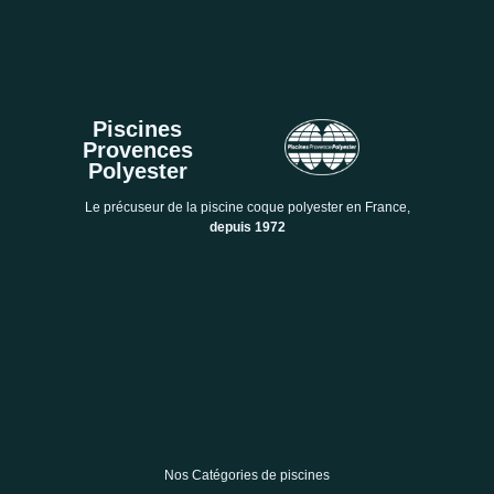
Piscines
Provences
Polyester
Le précuseur de la piscine coque polyester en France,
depuis 1972
Nos Catégories de piscines