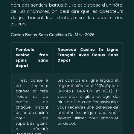
hors des sentiers battus à Elko et dispose d’un hôtel
de 150 chambres, on peut dire que les opérateurs
de jeu basent leur stratégie sur les espoirs des
joueurs.
Casino Bonus Sans Condition De Mise 2026
Tombola
Nouveau Casino En Ligne
casino free
Français Avec Bonus Sans
spins sans
Dépôt
depot
Il est conseillé
Les casinos en ligne légaux et
de toujours
réglementés sont 100% légaux
garder la tête
(ARGENT GRATUIT et RÉEL) si
froide et de
vous êtes éligible et âgé de
profiter de
plus de 21 ans en Pennsylvanie,
chaque instant
vous recevrez une adresse de
du jeu de casino
portefeuille unique que vous
pour de
devrez utiliser pour effectuer
superbes gains,
un dépôt.
a déclaré