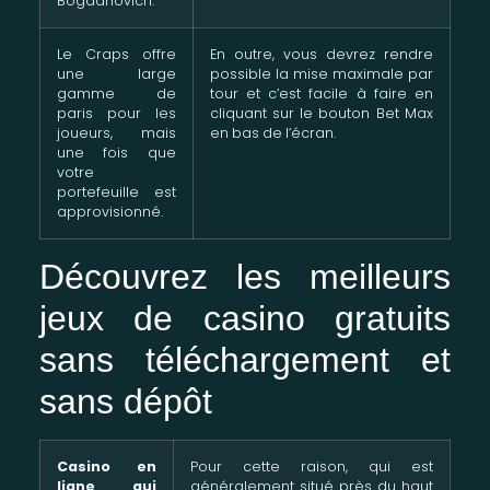
Bogdanovich.
Le Craps offre
En outre, vous devrez rendre
une large
possible la mise maximale par
gamme de
tour et c’est facile à faire en
paris pour les
cliquant sur le bouton Bet Max
joueurs, mais
en bas de l’écran.
une fois que
votre
portefeuille est
approvisionné.
Découvrez les meilleurs
jeux de casino gratuits
sans téléchargement et
sans dépôt
Casino en
Pour cette raison, qui est
ligne qui
généralement situé près du haut