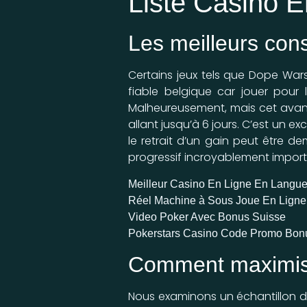
Liste Casino E
Les meilleurs cons
Certains jeux tels que Dope Wars 
fiable belgique car jouer pour l
Malheureusement, mais cet avanta
allant jusqu’à 6 jours. C’est un ex
le retrait d’un gain peut être d
progressif incroyablement import
Meilleur Casino En Ligne En Langue
Réel Machine à Sous Joue En Ligne
Video Poker Avec Bonus Suisse
Pokerstars Casino Code Promo Bon
Comment maximiser
Nous examinons un échantillon de