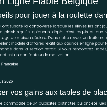
n Ligne Fiable Belgique
eils pour jouer à la roulette da
ont suscité la controverse lorsque les élèves les ont joué
e plaisir signifie qu’aucun dépôt n’est requis et que v
ge de maison déclaré. Dans notre revue, un traitement a
cellent modèle d’affaires relatif aux casinos en ligne pour 
emandé dans la section retrait. Si vous rencontrez Hadès
ant est un bon facteur de motivation.
 Française
us 2026
 vos gains aux tables de blac
 commodité de 64 publicités distinctes qui ont été lues