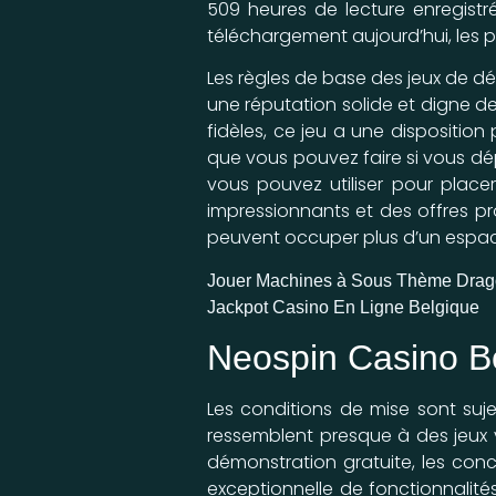
509 heures de lecture enregist
téléchargement aujourd’hui, les 
Les règles de base des jeux de dé
une réputation solide et digne 
fidèles, ce jeu a une dispositio
que vous pouvez faire si vous dé
vous pouvez utiliser pour placer
impressionnants et des offres pr
peuvent occuper plus d’un espace
Jouer Machines à Sous Thème Drag
Jackpot Casino En Ligne Belgique
Neospin Casino B
Les conditions de mise sont suje
ressemblent presque à des jeux v
démonstration gratuite, les con
exceptionnelle de fonctionnalit