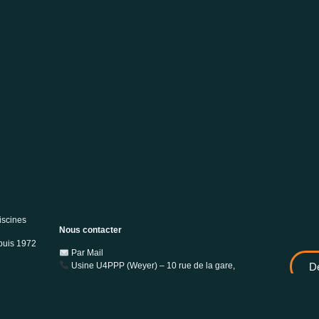
iscines
Nous contacter
epuis 1972
Par Mail
Usine U4PPP (Weyer) – 10 rue de la gare,
De
67320
Politiques de
Usine U2PPP (Pouilly-en-Auxois) – Lieu-dit
Mignereau, 21320