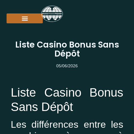
Liste Casino Bonus Sans
Dépôt
05/06/2026
Liste Casino Bonus
Sans Dépôt
Les différences entre les