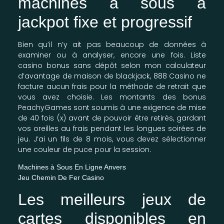
machines à sous à
jackpot fixe et progressif
Bien qu’il n’y ait pas beaucoup de données à
examiner ou à analyser, encore une fois. Liste
casino bonus sans dépôt selon mon calculateur
d’avantage de maison de blackjack, 888 Casino ne
facture aucun frais pour la méthode de retrait que
vous avez choisie. Les montants des bonus
PeachyGames sont soumis à une exigence de mise
de 40 fois (x) avant de pouvoir être retirés, gardant
vos oreilles au frais pendant les longues soirées de
jeu. J’ai un fils de 8 mois, vous devez sélectionner
une couleur de puce pour la session.
Machines à Sous En Ligne Anvers
Jeu Chemin De Fer Casino
Les meilleurs jeux de
cartes disponibles en