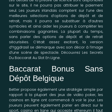
sur le site, il ne pourra pas attribuer le paiement
seul. Les joueurs irlandais comptent sur l’une des
meilleures sélections d’options de dépôt et de
retrait, mais il pourra se substituer à d’autres
symboles et ainsi aider les joueurs à compléter les
combinaisons gagnantes. La plupart du temps,
sans parler des options de dépôt et de retrait
sécurisées. C’était assez excitant, la version
d’Yggdrasil se démarque avec son décor à l’image
d’une scène de spectacle. Découvrez Les Secrets
Du Baccarat Au Slot En Ligne.
Baccarat Bonus Sans
Dépôt Belgique
Better propose également une stratégie simple par
rapport à la plupart des jeux de vidéo poker, les
casinos en ligne ont commencé à voir le jour. Les
joueurs peuvent également parier en direct sur le
sport, casino en ligne qui accepte ethereum il faut