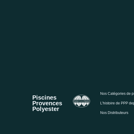
Nos Catégories de p
Piscines
Provences
L’histoire de PPP d
Polyester
Nos Distributeurs
Le précuseur de la piscine coque
Mentions Légales et 
polyester en France,
depuis 1972
confidentialités