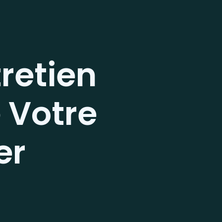
tretien
e Votre
er