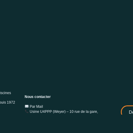
iscines
Nous contacter
epuis 1972
Par Mail
Usine U4PPP (Weyer) – 10 rue de la gare,
De
67320
Politiques de
Usine U2PPP (Pouilly-en-Auxois) – Lieu-dit
Mignereau, 21320