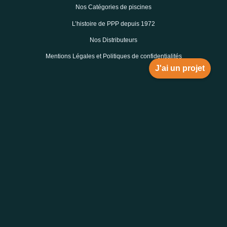
Nos Catégories de piscines
L’histoire de PPP depuis 1972
Nos Distributeurs
Mentions Légales et Politiques de confidentialités
J'ai un projet
Nous contacter
Par Mail
Usine U4PPP (Weyer) – 10 rue de la gare, 67320
Usine U2PPP (Pouilly-en-Auxois) – Lieu-dit Mignereau,
21320