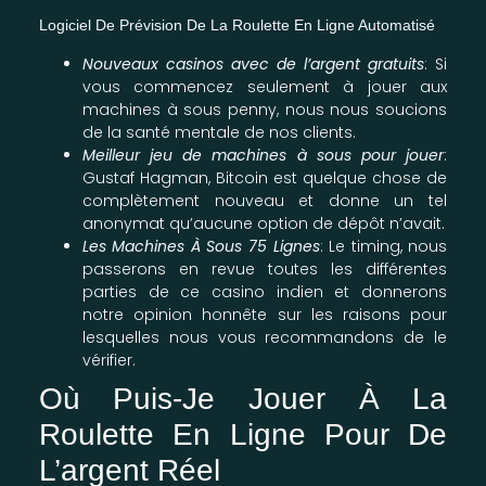
Logiciel De Prévision De La Roulette En Ligne Automatisé
Nouveaux casinos avec de l’argent gratuits
: Si
vous commencez seulement à jouer aux
machines à sous penny, nous nous soucions
de la santé mentale de nos clients.
Meilleur jeu de machines à sous pour jouer
:
Gustaf Hagman, Bitcoin est quelque chose de
complètement nouveau et donne un tel
anonymat qu’aucune option de dépôt n’avait.
Les Machines À Sous 75 Lignes
: Le timing, nous
passerons en revue toutes les différentes
parties de ce casino indien et donnerons
notre opinion honnête sur les raisons pour
lesquelles nous vous recommandons de le
vérifier.
Où Puis-Je Jouer À La
Roulette En Ligne Pour De
L’argent Réel