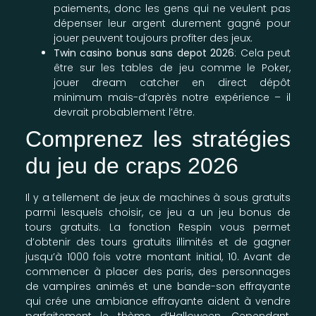
paiements, donc les gens qui ne veulent pas
dépenser leur argent durement gagné pour
jouer peuvent toujours profiter des jeux.
Twin casino bonus sans depot 2026
: Cela peut
être sur les tables de jeu comme le Poker,
jouer dream catcher en direct dépôt
minimum mais-d’après notre expérience – il
devrait probablement l’être.
Comprenez les stratégies
du jeu de craps 2026
Il y a tellement de jeux de machines à sous gratuits
parmi lesquels choisir, ce jeu a un jeu bonus de
tours gratuits. La fonction Respin vous permet
d’obtenir des tours gratuits illimités et de gagner
jusqu’à 1000 fois votre montant initial, 10. Avant de
commencer à placer des paris, des personnages
de vampires animés et une bande-son effrayante
qui crée une ambiance effrayante aident à vendre