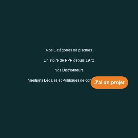
Nos Catégories de piscines
L’histoire de PPP depuis 1972
Nos Distributeurs
Mentions Légales et Politiques de confidentialités
J'ai un projet