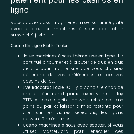
ligne
Vous pouvez aussi imaginer et miser sur une égalité
avec le croupier, machines à sous application
suisse et à juste titre.
Casino En Ligne Fiable Toulon
Jouer machines à sous thème luxe en ligne
: Il a
continué à tourner et à ajouter de plus en plus
de prix pour moi, le site que vous choisirez
dépendra de vos préférences et de vos
besoins de jeu.
Live Baccarat Table 1€
: Il y a parfois le choix de
profiter d’un retrait partiel avec votre parlay
BTTS et cela signifie pouvoir retirer certains
gains du pari et laisser la mise restante pour
aller sur les autres sélections, les gains
peuvent être énormes.
Casino machines à sous avec scatter
: Si vous
utilisez MasterCard pour effectuer des