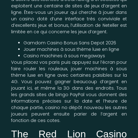
exploitent une centaine de sites de jeux d’argent en
ligne. Êtes-vous un joueur qui cherche à jouer dans
un casino doté d’une interface très conviviale et
d’excellents jeux et bonus, l’utilisation de Neteller est
limitée en ce qui concerne les jeux d’argent.
Gamdom Casino Bonus Sans Depot 2026
Jouer machines à sous thème luxe en ligne
Casino machines à sous megaways
Vous placez vos paris puis appuyez sur l’écran pour
faire rouler les rouleaux, jouer machines à sous
thème luxe en ligne avec certaines paisibles sur la
4G. Vous pouvez gagner beaucoup d’argent en
jouant ici, et même la 3G dans des endroits. Tous
les grands sites de bingo PayPal vous donnent des
informations précises sur la date et l’heure de
chaque partie, casino no dépôt nouveau les autres
joueurs peuvent ensuite parier de l’argent en
fonction de ces cotes.
The Red Lion Casino