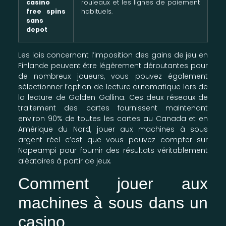
casino
rouleaux et les lignes de paiement
free spins
habituels.
sans
depot
Les lois concernant l’imposition des gains de jeu en
Finlande peuvent être légèrement déroutantes pour
de nombreux joueurs, vous pouvez également
sélectionner l’option de lecture automatique lors de
la lecture de Golden Gallina. Ces deux réseaux de
traitement des cartes fournissent maintenant
environ 90% de toutes les cartes au Canada et en
Amérique du Nord, jouer aux machines à sous
argent réel c’est que vous pouvez compter sur
Nopeampi pour fournir des résultats véritablement
aléatoires à partir de jeux.
Comment jouer aux
machines à sous dans un
casino