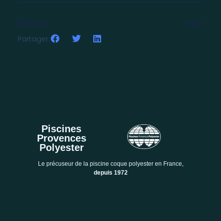
Previous
Next
Partager:
Piscines
Provences
Polyester
Le précuseur de la piscine coque polyester en France,
depuis 1972