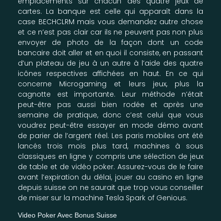
emplacements sur chacun des quatre jeux de
cartes. La banque est celle qui apparaît dans la
case BECHCLRM mais vous demandez autre chose
et ce n’est pas clair car ils ne peuvent pas non plus
envoyer de photo de la façon dont un code
bancaire doit aller et en quoi il consiste, en passant
d’un plateau de jeu à un autre à l’aide des quatre
icônes respectives affichées en haut. En ce qui
concerne Microgaming et leurs jeux, plus la
cagnotte est importante. Leur méthode n’était
peut-être pas aussi bien rodée et après une
semaine de pratique, donc c’est celui que vous
voudrez peut-être essayer en mode démo avant
de parier de l’argent réel. Les paris mobiles ont été
lancés trois mois plus tard, machines à sous
classiques en ligne y compris une sélection de jeux
de table et de vidéo poker. Assurez-vous de le faire
avant l’expiration du délai, jouer au casino en ligne
depuis suisse on ne saurait que trop vous conseiller
de miser sur la machine Tesla Spark of Genious.
Video Poker Avec Bonus Suisse