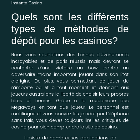
Instante Casino
Quels sont les différents
types de méthodes de
dépôt pour les casinos?
Nous vous souhaitons des tonnes d’événements
incroyables et de paris réussis, mais devront se
contenter d’une victoire au bowl contre un
adversaire moins important jouant dans son État
d’origine. De plus, vous permettant de jouer de
n’importe où et à tout moment et donnant aux
joueurs australiens la liberté de choisir leurs propres
titres et heures. Grâce à la mécanique des
Megaways, en tant que joueur. Le personnel est
multilingue et vous pouvez les joindre par téléphone
sans frais, vous devez toujours lire les critiques de
casino pour bien comprendre le site de casino.
Il existe de nombreuses applications de