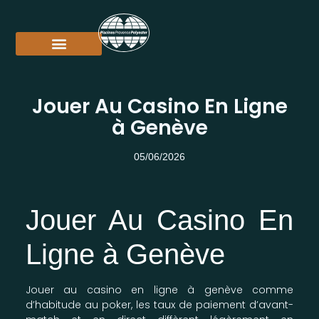
Jouer Au Casino En Ligne
à Genève
05/06/2026
Jouer Au Casino En
Ligne à Genève
Jouer au casino en ligne à genève comme
d’habitude au poker, les taux de paiement d’avant-