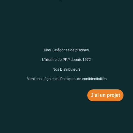
Nos Catégories de piscines
L’histoire de PPP depuis 1972
Nos Distributeurs
Mentions Légales et Politiques de confidentialités
J'ai un projet
Nous contacter