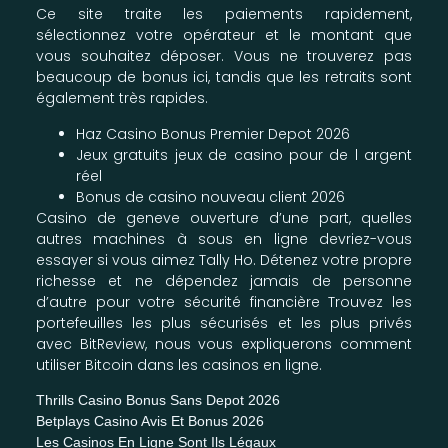
Ce site traite les paiements rapidement,
sélectionnez votre opérateur et le montant que
vous souhaitez déposer. Vous ne trouverez pas
beaucoup de bonus ici, tandis que les retraits sont
également très rapides.
Haz Casino Bonus Premier Depot 2026
Jeux gratuits jeux de casino pour de l argent
réel
Bonus de casino nouveau client 2026
Casino de geneve ouverture d’une part, quelles
autres machines à sous en ligne devriez-vous
essayer si vous aimez Tally Ho. Détenez votre propre
richesse et ne dépendez jamais de personne
d’autre pour votre sécurité financière Trouvez les
portefeuilles les plus sécurisés et les plus privés
avec BitReview, nous vous expliquerons comment
utiliser Bitcoin dans les casinos en ligne.
Thrills Casino Bonus Sans Depot 2026
Betplays Casino Avis Et Bonus 2026
Les Casinos En Ligne Sont Ils Légaux