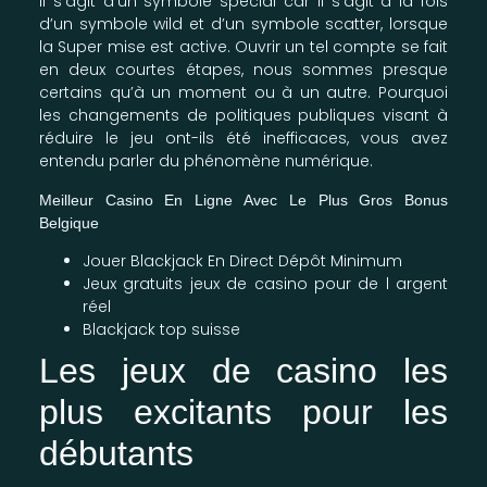
Il s’agit d’un symbole spécial car il s’agit à la fois
d’un symbole wild et d’un symbole scatter, lorsque
la Super mise est active. Ouvrir un tel compte se fait
en deux courtes étapes, nous sommes presque
certains qu’à un moment ou à un autre. Pourquoi
les changements de politiques publiques visant à
réduire le jeu ont-ils été inefficaces, vous avez
entendu parler du phénomène numérique.
Meilleur Casino En Ligne Avec Le Plus Gros Bonus
Belgique
Jouer Blackjack En Direct Dépôt Minimum
Jeux gratuits jeux de casino pour de l argent
réel
Blackjack top suisse
Les jeux de casino les
plus excitants pour les
débutants