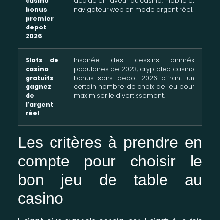
casino
décidé en faveur du casino, mobile et
bonus
navigateur web en mode argent réel.
premier
depot
2026
Slots de
Inspirée des dessins animés
casino
populaires de 2023, cryptoleo casino
gratuits
bonus sans depot 2026 offrant un
gagnez
certain nombre de choix de jeu pour
de
maximiser le divertissement.
l’argent
réel
Les critères à prendre en
compte pour choisir le
bon jeu de table au
casino