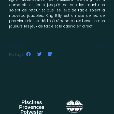
comptait les jours jusqu’à ce que les machines
soient de retour et que les jeux de table soient à
nouveau jouables. King Billy est un site de jeu de
première classe dédié à répondre aux besoins des
joueurs, les jeux de table et le casino en direct.
Previous
Next
Partager:
Piscines
Provences
Polyester